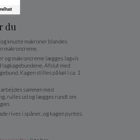
r du
e og knuste makroner blandes
en makroncreme.
er og makroncreme lægges lagvis
 lagkagebundene. Afslut med
gebund. Kagen stilles på køl i ca. 1
 arbejdes sammen med
ng, rulles ud og lægges rundt om
agen.
de rives i spåner, og kagen pyntes.