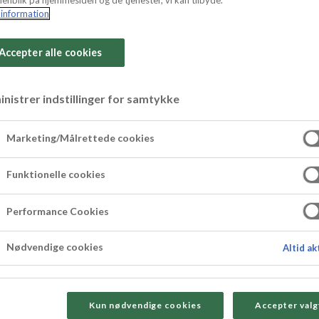
enblik på hjemmesiden og de tjenester, vi kan tilbyde.
information
Accepter alle cookies
nistrer indstillinger for samtykke
makroner og ana
Marketing/Målrettede cookies
Funktionelle cookies
e med makroner og ananas. Makroncremen består
e. Se opskriften nedenfor.
Performance Cookies
Nødvendige cookies
Altid ak
Kun nødvendige cookies
Accepter valg