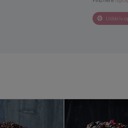
Find flere
lagka
Udskriv o
Nem chokoladelagkage
Nem lagka