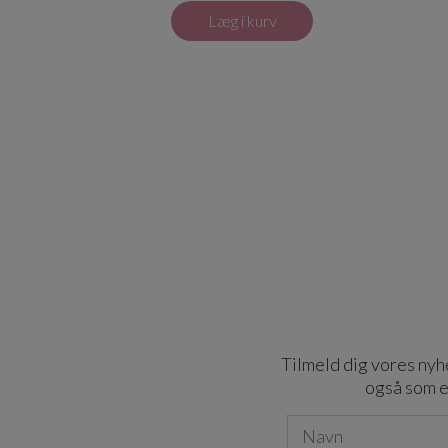
Læg i kurv
Tilmeld dig vores nyhe
også som e