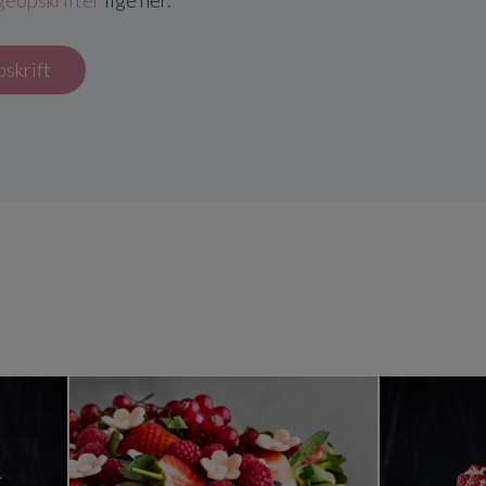
geopskrifter
lige her.
pskrift
ge med nougatcreme
Marcipanlagkage med bær og b