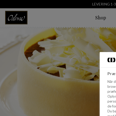
LEVERING 1-
Shop
Præf
Når d
brows
præfe
Oplys
perso
de for
Du bø