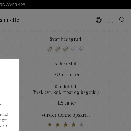
B OVER 499,-
sionelle
Vælg sprog
Kurv
Søg
Sværhedsgrad
Arbejdstid
30 minutter
Samlet tid
(inkl. evt. køl, frost og bagetid)
1,5 timer
.
Vurder denne opskrift
ik på
nger.
velse