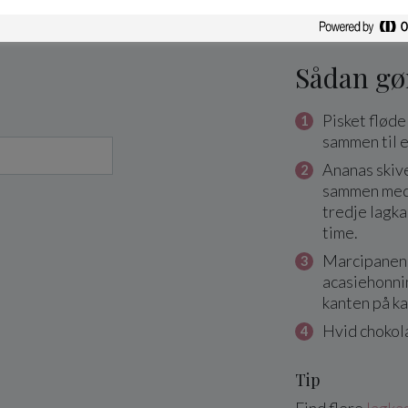
Sådan gø
Pisket flød
sammen til 
Ananas skiv
sammen med
tredje lagka
time.
Marcipanen
acasiehonni
kanten på k
Hvid chokola
Tip