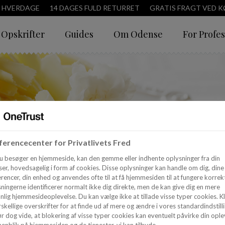
3 HVERDAGE
14 DAGES FULD RETURRET
GRATIS FRAGT VED KØ
Opskrifter
Guides
Om Odense
For Profes
erencecenter for Privatlivets Fred
u besøger en hjemmeside, kan den gemme eller indhente oplysninger fra din
er, hovedsagelig i form af cookies. Disse oplysninger kan handle om dig, dine
rencer, din enhed og anvendes ofte til at få hjemmesiden til at fungere korrekt
ningerne identificerer normalt ikke dig direkte, men de kan give dig en mere
nlig hjemmesideoplevelse. Du kan vælge ikke at tillade visse typer cookies. Kl
skellige overskrifter for at finde ud af mere og ændre i vores standardindstilli
r dog vide, at blokering af visse typer cookies kan eventuelt påvirke din ople