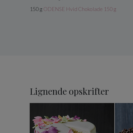
150
g
ODENSE Hvid Chokolade 150 g
Lignende opskrifter
Nem vanilje-lagkage