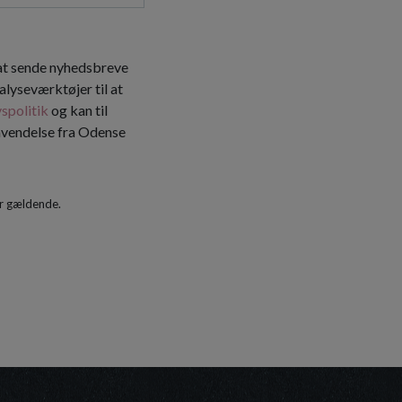
 at sende nyhedsbreve
alyseværktøjer til at
vspolitik
og kan til
envendelse fra Odense
r gældende.