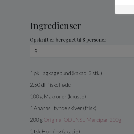
Ingredienser
Opskrift er beregnet til 8 personer
1
pk
Lagkagebund
(kakao, 3 stk.)
2,50
dl
Piskefløde
100
g
Makroner
(knuste)
1
Ananas
i tynde skiver (frisk)
200
g
Original ODENSE Marcipan 200g
1
tsk
Honning
(akacie)