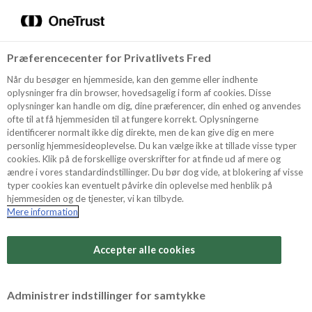
Menu
Vælg sprog
Kurv
Søg
Præferencecenter for Privatlivets Fred
Shop
Når du besøger en hjemmeside, kan den gemme eller indhente
oplysninger fra din browser, hovedsagelig i form af cookies. Disse
oplysninger kan handle om dig, dine præferencer, din enhed og anvendes
ofte til at få hjemmesiden til at fungere korrekt. Oplysningerne
Opskrifter
identificerer normalt ikke dig direkte, men de kan give dig en mere
personlig hjemmesideoplevelse. Du kan vælge ikke at tillade visse typer
cookies. Klik på de forskellige overskrifter for at finde ud af mere og
ændre i vores standardindstillinger. Du bør dog vide, at blokering af visse
Guides
typer cookies kan eventuelt påvirke din oplevelse med henblik på
hjemmesiden og de tjenester, vi kan tilbyde.
Mere information
Sværhedsgrad
Om Odense
Arbejdstid
Accepter alle cookies
50 minutter
For Professionelle
Vurder denne opskrift
Administrer indstillinger for samtykke
Samlet tid
(inkl. evt. køl, frost og