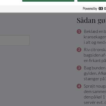
Sådan gø
Beklæd en b
kransekagem
i alt og med 
Riv citrons
bagsiden af 
en firkant p
Bag bunden 9
gylden. Afkøl
stænger på 
Sprøjt noug
dem sammen,
den på køl 1
servér evt. 