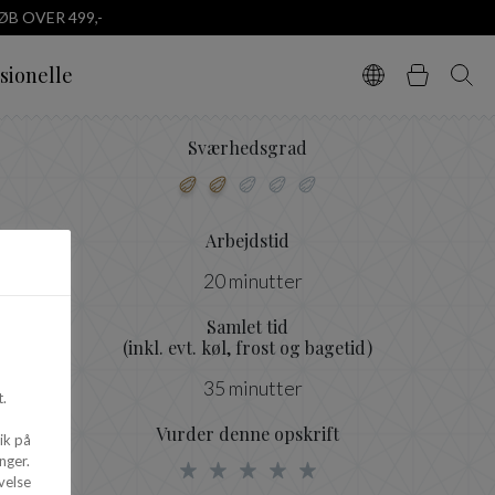
B OVER 499,-
sionelle
Vælg sprog
Kurv
Søg
Sværhedsgrad
Arbejdstid
20 minutter
Samlet tid
(inkl. evt. køl, frost og bagetid)
35 minutter
.
Vurder denne opskrift
ik på
nger.
velse