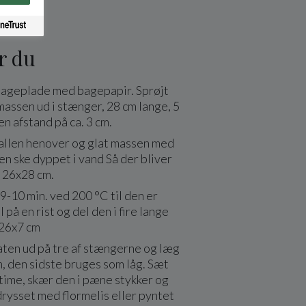
r du
ageplade med bagepapir. Sprøjt
assen ud i stænger, 28 cm lange, 5
en afstand på ca. 3 cm.
kallen henover og glat massen med
en ske dyppet i vand Så der bliver
å 26x28 cm.
-10 min. ved 200 °C til den er
 på en rist og del den i fire lange
26x7 cm
aten ud på tre af stængerne og læg
 den sidste bruges som låg. Sæt
 time, skær den i pæne stykker og
drysset med flormelis eller pyntet