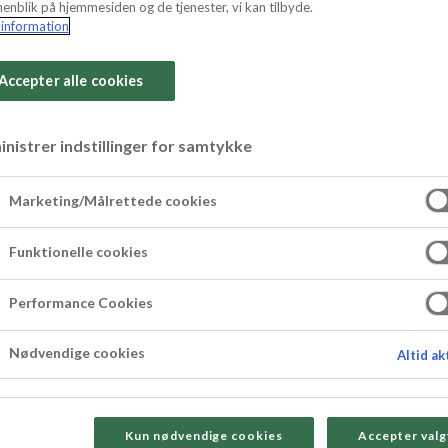
enblik på hjemmesiden og de tjenester, vi kan tilbyde.
information
Accepter alle cookies
nistrer indstillinger for samtykke
 fragilite
Marketing/Målrettede cookies
ragilite med nougat og citron. Den tager sammen
Funktionelle cookies
enfor.
Performance Cookies
Nødvendige cookies
Altid ak
Kun nødvendige cookies
Accepter valg