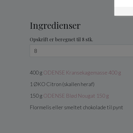
Ingredienser
Opskrift er beregnet til 8 stk.
400
g
ODENSE Kransekagemasse 400 g
1
ØKO
Citron
(skallen heraf)
150
g
ODENSE Blød Nougat 150 g
Flormelis
eller smeltet chokolade til pynt