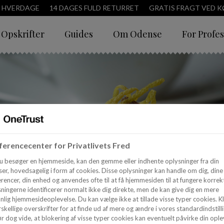
3 HVERDAGE
14 DAGES FULD RETURRET
GRATIS FRAGT VED KØ
Opskrifter
Guides
Om Odense
For Profes
erencecenter for Privatlivets Fred
u besøger en hjemmeside, kan den gemme eller indhente oplysninger fra din
er, hovedsagelig i form af cookies. Disse oplysninger kan handle om dig, dine
rencer, din enhed og anvendes ofte til at få hjemmesiden til at fungere korrekt
ningerne identificerer normalt ikke dig direkte, men de kan give dig en mere
nlig hjemmesideoplevelse. Du kan vælge ikke at tillade visse typer cookies. Kl
skellige overskrifter for at finde ud af mere og ændre i vores standardindstilli
r dog vide, at blokering af visse typer cookies kan eventuelt påvirke din ople