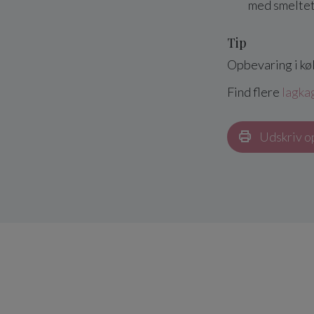
med smeltet
Tip
Opbevaring i kø
Find flere
lagka
Udskriv o