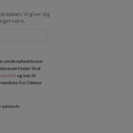
de køkken. Vi giver dig
meget mere.
 at sende nyhedsbreve
alyseværktøjer til at
vspolitik
og kan til
envendelse fra Odense
r gældende.