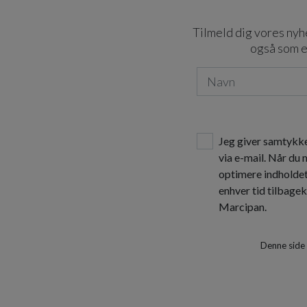
Tilmeld dig vores nyhe
også som e
Jeg giver samtykke
via e-mail. Når du
optimere indholde
enhver tid tilbage
Marcipan.
Denne side