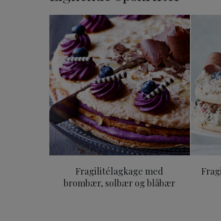
Fragilitélagkage med bro
Fragilitélagkage med
Frag
brombær, solbær og blåbær