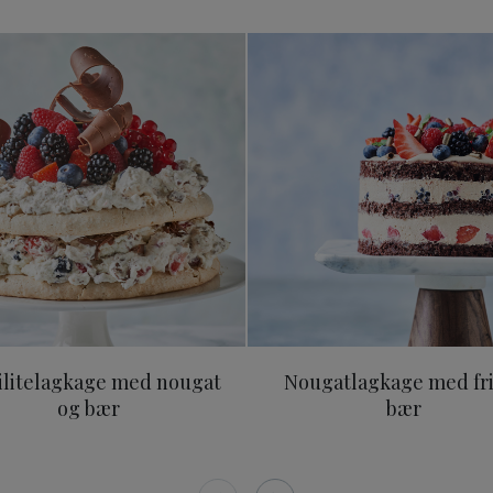
mbær, solbær og blåbær
Fragilitelagkage med nougat og bær
Nougatlag
ilitelagkage med nougat
Nougatlagkage med fr
og bær
bær