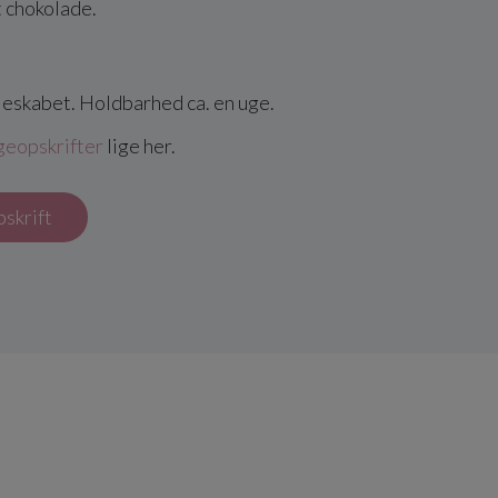
 chokolade.
leskabet. Holdbarhed ca. en uge.
geopskrifter
lige her.
pskrift