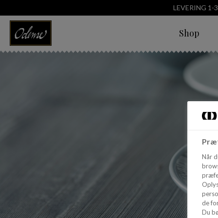
LEVERING 1-
Shop
Præf
Når d
brows
præfe
Oplys
perso
de for
Du bø