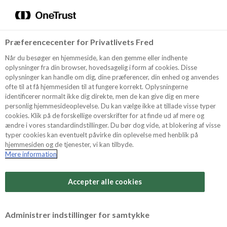
Menu
Vælg sprog
Kurv
Søg
Præferencecenter for Privatlivets Fred
Shop
Når du besøger en hjemmeside, kan den gemme eller indhente
oplysninger fra din browser, hovedsagelig i form af cookies. Disse
oplysninger kan handle om dig, dine præferencer, din enhed og anvendes
ofte til at få hjemmesiden til at fungere korrekt. Oplysningerne
Opskrifter
identificerer normalt ikke dig direkte, men de kan give dig en mere
personlig hjemmesideoplevelse. Du kan vælge ikke at tillade visse typer
cookies. Klik på de forskellige overskrifter for at finde ud af mere og
ændre i vores standardindstillinger. Du bør dog vide, at blokering af visse
Guides
typer cookies kan eventuelt påvirke din oplevelse med henblik på
hjemmesiden og de tjenester, vi kan tilbyde.
Mere information
Sværhedsgrad
Om Odense
Arbejdstid
Accepter alle cookies
45 minutter
For Professionelle
Vurder denne opskrift
Administrer indstillinger for samtykke
Samlet tid
(inkl. evt. køl, frost og