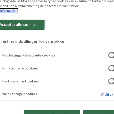
r dog vide, at blokering af visse typer cookies kan eventuelt påvirke din ople
enblik på hjemmesiden og de tjenester, vi kan tilbyde.
information
Accepter alle cookies
nistrer indstillinger for samtykke
lkager
Marketing/Målrettede cookies
el form for flødekage, der som navnet angiver, s
Funktionelle cookies
age et lille pift med guldstøv, men kagen har sta
herunder.
Performance Cookies
Nødvendige cookies
Altid ak