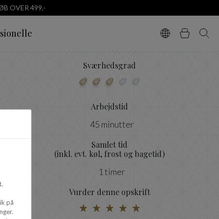
B OVER 499,-
sionelle
Vælg sprog
Kurv
Søg
Sværhedsgrad
Arbejdstid
45 minutter
Samlet tid
(inkl. evt. køl, frost og bagetid)
1 timer
.
Vurder denne opskrift
ik på
nger.