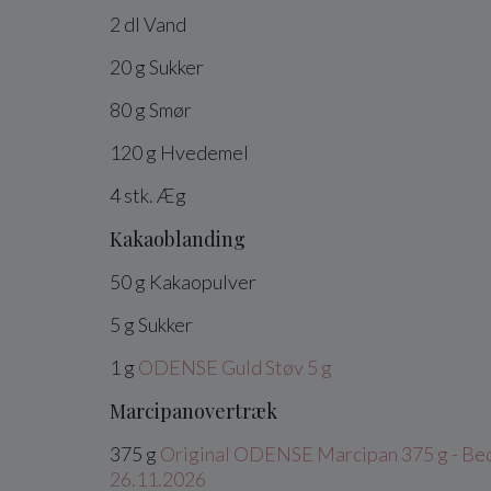
2
dl
Vand
20
g
Sukker
80
g
Smør
120
g
Hvedemel
4
stk.
Æg
Kakaoblanding
50
g
Kakaopulver
5
g
Sukker
1
g
ODENSE Guld Støv 5 g
Marcipanovertræk
375
g
Original ODENSE Marcipan 375 g - Bed
26.11.2026