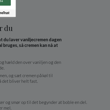
te
r du
 at du laver vaniljecremen dagen
l bruges, så cremen kan nå at
og hæld den over vaniljen og den
de.
en, og sæt cremen på køl til
 det bliver helt fast.
er og smør op til det begynder at boble en del.
er mel.