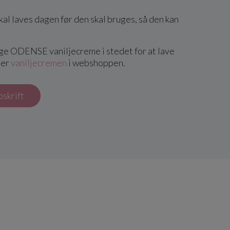
al laves dagen før den skal bruges, så den kan
ge ODENSE vaniljecreme i stedet for at lave
der
vaniljecremen
i webshoppen.
pskrift