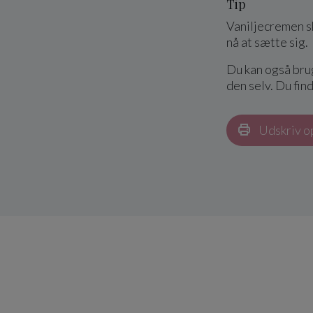
Tip
Vaniljecremen sk
nå at sætte sig.
Du kan også bru
den selv. Du fin
Udskriv o