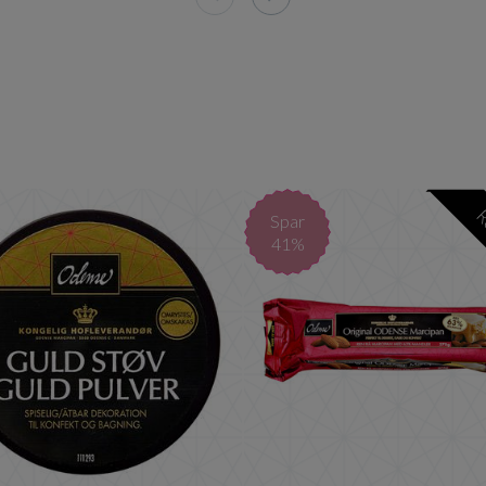
150 g
ODENSE Guldstøv 5 g
Original 
R
Spar
41%