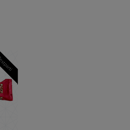
ODENSE Marcipan 375 g
estparti