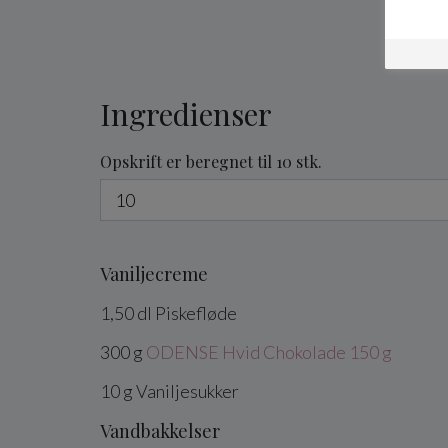
Ingredienser
Opskrift er beregnet til 10 stk.
Vaniljecreme
1,50
dl
Piskefløde
300
g
ODENSE Hvid Chokolade 150 g
10
g
Vaniljesukker
Vandbakkelser