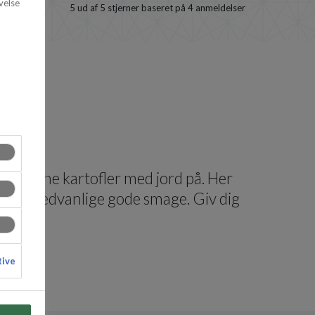
velse
5
ud af 5 stjerner baseret på
4
anmeldelser
kal ligne kartofler med jord på. Her
dig den sædvanlige gode smage. Giv dig
tive