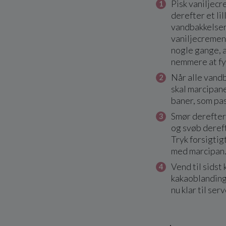
Pisk vaniljecre
derefter et lil
vandbakkelser
vaniljecremen
nogle gange, at
nemmere at fy
Når alle vand
skal marcipane
baner, som pa
Smør derefter 
og svøb deref
Tryk forsigtigt
med marcipan
Vend til sidst
kakaoblanding
nu klar til ser