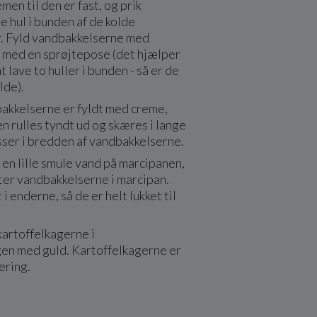
men til den er fast, og prik
le hul i bunden af de kolde
. Fyld vandbakkelserne med
 med en sprøjtepose (det hjælper
 lave to huller i bunden - så er de
lde).
bakkelserne er fyldt med creme,
n rulles tyndt ud og skæres i lange
sser i bredden af vandbakkelserne.
en lille smule vand på marcipanen,
ter vandbakkelserne i marcipan.
 i enderne, så de er helt lukket til
.
 kartoffelkagerne i
en med guld. Kartoffelkagerne er
vering.