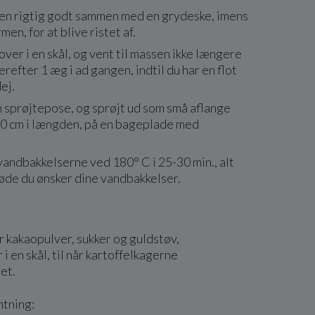
en rigtig godt sammen med en grydeske, imens
men, for at blive ristet af.
er i en skål, og vent til massen ikke længere
refter 1 æg i ad gangen, indtil du har en flot
ej.
n sprøjtepose, og sprøjt ud som små aflange
 10 cm i længden, på en bageplade med
andbakkelserne ved 180° C i 25-30 min., alt
røde du ønsker dine vandbakkelser.
 kakaopulver, sukker og guldstøv,
r i en skål, til når kartoffelkagerne
det.
ntning: