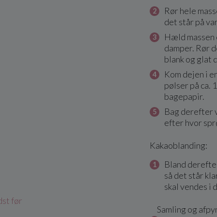
Rør hele mass
det står på var
Hæld massen ov
damper. Rør de
blank og glat d
Kom dejen i e
pølser på ca.
bagepapir.
Bag derefter v
efter hvor sp
Kakaoblanding:
Bland derefter
så det står kla
skal vendes i 
st før
Samling og afpy