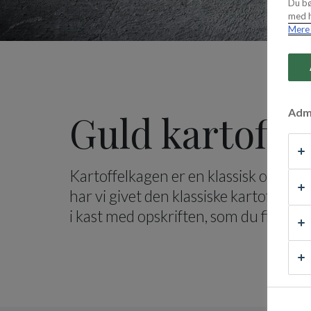
Du bø
med h
Mere 
Admi
Guld kartoffe
Kartoffelkagen er en klassisk og gamm
har vi givet den klassiske kartoffelk
i kast med opskriften, som du finder 