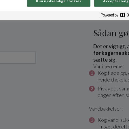
Kun nødvendige cookies
Accepter valg
Sådan gø
Det er vigtigt,
før kagerne ska
sætte sig.
Vaniljecreme:
Kog fløde op, 
hvide chokola
Pisk godt samm
dagen efter, så
Vandbakkelser:
Kog vand, sukk
Tilsæt dereft