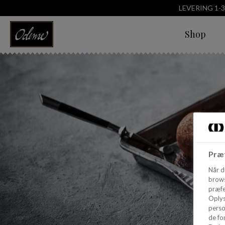
LEVERING 1-
Shop
Præf
Når d
brows
præfe
Oplys
perso
de for