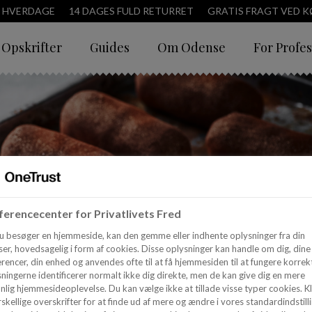
3 HVERDAGE
14 DAGES FULD RETURRET
GRATIS FRAGT VED KØ
Opskrifter
Guides
Om Odense
For Profes
erencecenter for Privatlivets Fred
u besøger en hjemmeside, kan den gemme eller indhente oplysninger fra din
er, hovedsagelig i form af cookies. Disse oplysninger kan handle om dig, dine
rencer, din enhed og anvendes ofte til at få hjemmesiden til at fungere korrekt
ningerne identificerer normalt ikke dig direkte, men de kan give dig en mere
nlig hjemmesideoplevelse. Du kan vælge ikke at tillade visse typer cookies. Kl
skellige overskrifter for at finde ud af mere og ændre i vores standardindstilli