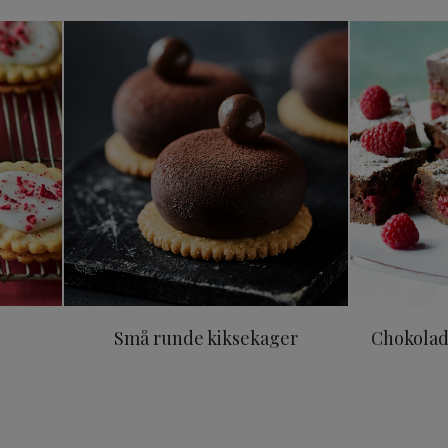
itter
Små runde kiksekager
Små runde kiksekager
Chokola