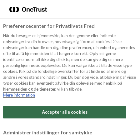
Menu
Vælg sprog
Kurv
Søg
Præferencecenter for Privatlivets Fred
Shop
Når du besøger en hjemmeside, kan den gemme eller indhente
oplysninger fra din browser, hovedsagelig i form af cookies. Disse
oplysninger kan handle om dig, dine præferencer, din enhed og anvendes
ofte til at få hjemmesiden til at fungere korrekt. Oplysningerne
Opskrifter
identificerer normalt ikke dig direkte, men de kan give dig en mere
personlig hjemmesideoplevelse. Du kan vælge ikke at tillade visse typer
cookies. Klik på de forskellige overskrifter for at finde ud af mere og
ændre i vores standardindstillinger. Du bør dog vide, at blokering af visse
Guides
typer cookies kan eventuelt påvirke din oplevelse med henblik på
hjemmesiden og de tjenester, vi kan tilbyde.
Mere information
Sværhedsgrad
Om Odense
Arbejdstid
Accepter alle cookies
30 minutter
For Professionelle
Vurder denne opskrift
Administrer indstillinger for samtykke
Samlet tid
(inkl. evt. køl, frost og