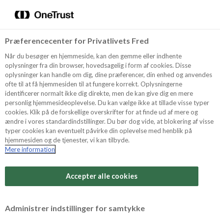
Menu
Vælg sprog
Kurv
Søg
Præferencecenter for Privatlivets Fred
Shop
Når du besøger en hjemmeside, kan den gemme eller indhente
oplysninger fra din browser, hovedsagelig i form af cookies. Disse
oplysninger kan handle om dig, dine præferencer, din enhed og anvendes
ofte til at få hjemmesiden til at fungere korrekt. Oplysningerne
Opskrifter
identificerer normalt ikke dig direkte, men de kan give dig en mere
personlig hjemmesideoplevelse. Du kan vælge ikke at tillade visse typer
cookies. Klik på de forskellige overskrifter for at finde ud af mere og
ændre i vores standardindstillinger. Du bør dog vide, at blokering af visse
Guides
typer cookies kan eventuelt påvirke din oplevelse med henblik på
hjemmesiden og de tjenester, vi kan tilbyde.
Mere information
Sværhedsgrad
Om Odense
Arbejdstid
Accepter alle cookies
25 minutter
For Professionelle
Vurder denne opskrift
Administrer indstillinger for samtykke
Samlet tid
(inkl. evt. køl, frost og