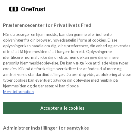
Menu
Vælg sprog
Kurv
Søg
Præferencecenter for Privatlivets Fred
Shop
Når du besøger en hjemmeside, kan den gemme eller indhente
oplysninger fra din browser, hovedsagelig i form af cookies. Disse
oplysninger kan handle om dig, dine præferencer, din enhed og anvendes
ofte til at få hjemmesiden til at fungere korrekt. Oplysningerne
Opskrifter
identificerer normalt ikke dig direkte, men de kan give dig en mere
personlig hjemmesideoplevelse. Du kan vælge ikke at tillade visse typer
cookies. Klik på de forskellige overskrifter for at finde ud af mere og
ændre i vores standardindstillinger. Du bør dog vide, at blokering af visse
Guides
typer cookies kan eventuelt påvirke din oplevelse med henblik på
hjemmesiden og de tjenester, vi kan tilbyde.
Mere information
Sværhedsgrad
Om Odense
Arbejdstid
Accepter alle cookies
30 minutter
For Professionelle
Vurder denne opskrift
Administrer indstillinger for samtykke
Samlet tid
(inkl. evt. køl, frost og