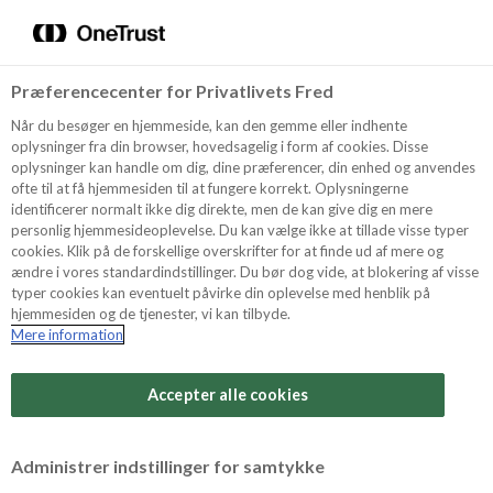
Menu
Vælg sprog
Kurv
Søg
Præferencecenter for Privatlivets Fred
Shop
Når du besøger en hjemmeside, kan den gemme eller indhente
oplysninger fra din browser, hovedsagelig i form af cookies. Disse
oplysninger kan handle om dig, dine præferencer, din enhed og anvendes
ofte til at få hjemmesiden til at fungere korrekt. Oplysningerne
Opskrifter
identificerer normalt ikke dig direkte, men de kan give dig en mere
personlig hjemmesideoplevelse. Du kan vælge ikke at tillade visse typer
cookies. Klik på de forskellige overskrifter for at finde ud af mere og
ændre i vores standardindstillinger. Du bør dog vide, at blokering af visse
Guides
typer cookies kan eventuelt påvirke din oplevelse med henblik på
hjemmesiden og de tjenester, vi kan tilbyde.
Mere information
Sværhedsgrad
Om Odense
Arbejdstid
Accepter alle cookies
1,5 timer
For Professionelle
Vurder denne opskrift
Administrer indstillinger for samtykke
Samlet tid
(inkl. evt. køl, frost og