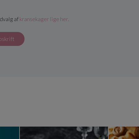
udvalg af
kransekager lige her.
pskrift
getop
Nytårskirsebærkransekage