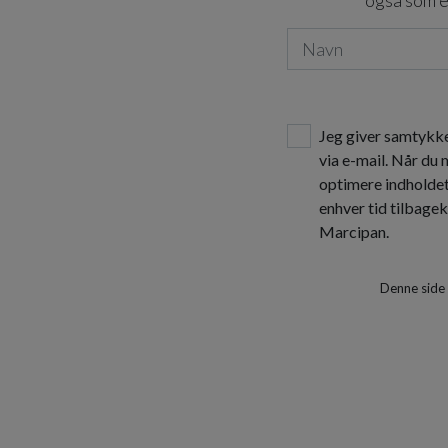
også som e
Jeg giver samtykke
via e-mail. Når du
optimere indholde
enhver tid tilbage
Marcipan.
Denne side