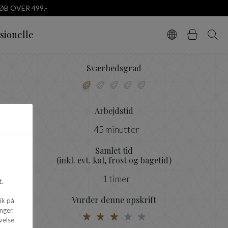
B OVER 499,-
sionelle
Vælg sprog
Kurv
Søg
Sværhedsgrad
Arbejdstid
45 minutter
Samlet tid
(inkl. evt. køl, frost og bagetid)
1 timer
.
Vurder denne opskrift
ik på
nger.
velse