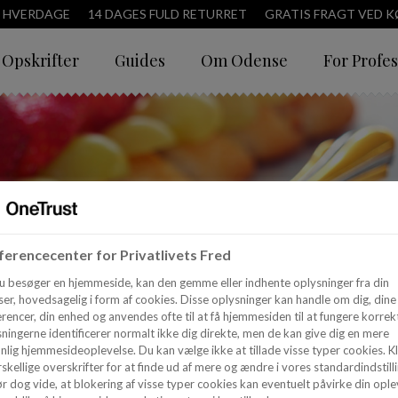
3 HVERDAGE
14 DAGES FULD RETURRET
GRATIS FRAGT VED KØ
Opskrifter
Guides
Om Odense
For Profes
erencecenter for Privatlivets Fred
u besøger en hjemmeside, kan den gemme eller indhente oplysninger fra din
er, hovedsagelig i form af cookies. Disse oplysninger kan handle om dig, dine
rencer, din enhed og anvendes ofte til at få hjemmesiden til at fungere korrekt
ningerne identificerer normalt ikke dig direkte, men de kan give dig en mere
nlig hjemmesideoplevelse. Du kan vælge ikke at tillade visse typer cookies. Kl
skellige overskrifter for at finde ud af mere og ændre i vores standardindstilli
r dog vide, at blokering af visse typer cookies kan eventuelt påvirke din ople