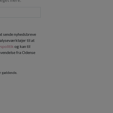
meget mere.
 at sende nyhedsbreve
alyseværktøjer til at
vspolitik
og kan til
envendelse fra Odense
r gældende.