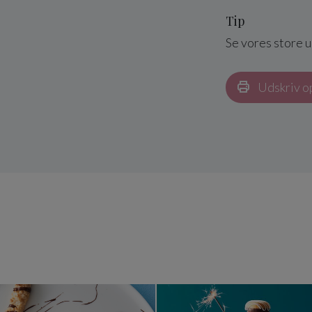
Tip
Se vores store 
Udskriv o
marengs
Kransekagestænger
Kranseka