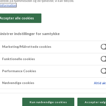
enblik på hjemmesiden og de tjenester, vi kan tilbyde.
information
Accepter alle cookies
nistrer indstillinger for samtykke
Marketing/Målrettede cookies
Funktionelle cookies
er og nem frugtstang med kransekage og frisk f
gbagt frugtstang på bare en time.
Performance Cookies
Nødvendige cookies
Altid ak
Kun nødvendige cookies
Accepter valg