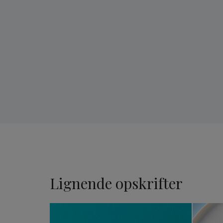
Lignende opskrifter
Nytårskager med brændt 