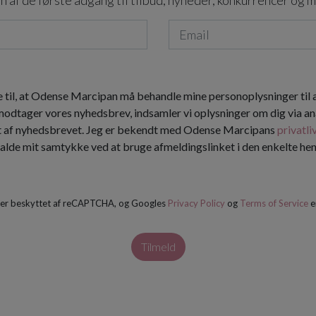
n af de første adgang til tilbud, nyheder, konkurrencer og 
 til, at Odense Marcipan må behandle mine personoplysninger til
 modtager vores nyhedsbrev, indsamler vi oplysninger om dig via an
t af nyhedsbrevet. Jeg er bekendt med Odense Marcipans
privatli
kalde mit samtykke ved at bruge afmeldingslinket i den enkelte h
 er beskyttet af reCAPTCHA, og Googles
Privacy Policy
og
Terms of Service
e
Tilmeld