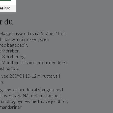
r du
sekagemasse ud i små "dråber" tæt
 hinanden i 3 rækker på en
ed bagepapir.
 9 dråber,
d 8 dråber og
d 9 dråber. Tilsammen danner de en
ist på foto.
ved 200°C i 10-12 minutter, til
n.
ing smøres bunden af stangen med
k overtræk. Når det er størknet,
rundt og pyntes med halve jordbær,
 mandariner.