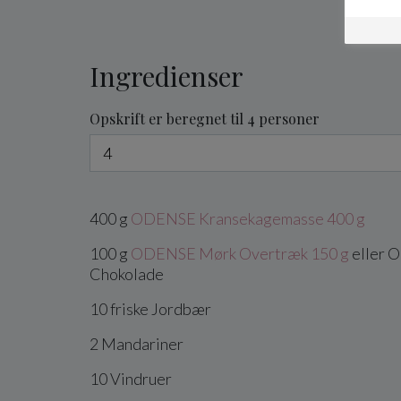
Ingredienser
Opskrift er beregnet til 4 personer
400
g
ODENSE Kransekagemasse 400 g
100
g
ODENSE Mørk Overtræk 150 g
eller
Chokolade
10
friske
Jordbær
2
Mandariner
10
Vindruer