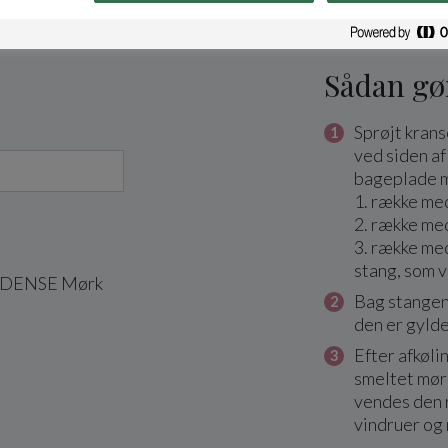
Sådan gø
Sprøjt kran
ved siden af
bageplade m
1. række med
2. række me
3. række me
stang, som v
 ODENSE Mørk
Bag stangen 
den er gylde
Efter afkøl
smeltet mør
vendes den 
vindruer og