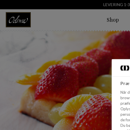
LEVERING 1-
Shop
Præf
Når d
brows
præfe
Oplys
perso
de for
Du bø