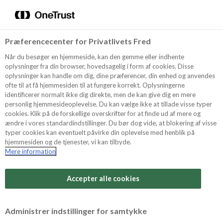
Menu
Vælg sprog
Kurv
Søg
Præferencecenter for Privatlivets Fred
Shop
Når du besøger en hjemmeside, kan den gemme eller indhente
oplysninger fra din browser, hovedsagelig i form af cookies. Disse
oplysninger kan handle om dig, dine præferencer, din enhed og anvendes
ofte til at få hjemmesiden til at fungere korrekt. Oplysningerne
Opskrifter
identificerer normalt ikke dig direkte, men de kan give dig en mere
personlig hjemmesideoplevelse. Du kan vælge ikke at tillade visse typer
cookies. Klik på de forskellige overskrifter for at finde ud af mere og
ændre i vores standardindstillinger. Du bør dog vide, at blokering af visse
Guides
typer cookies kan eventuelt påvirke din oplevelse med henblik på
hjemmesiden og de tjenester, vi kan tilbyde.
Mere information
Sværhedsgrad
Om Odense
Arbejdstid
Accepter alle cookies
20 minutter
For Professionelle
Vurder denne opskrift
Administrer indstillinger for samtykke
Samlet tid
(inkl. evt. køl, frost og