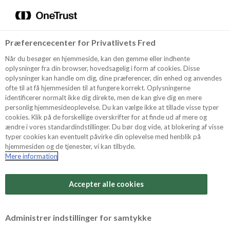
Menu
Vælg sprog
Kurv
Søg
Præferencecenter for Privatlivets Fred
Shop
Når du besøger en hjemmeside, kan den gemme eller indhente
oplysninger fra din browser, hovedsagelig i form af cookies. Disse
oplysninger kan handle om dig, dine præferencer, din enhed og anvendes
ofte til at få hjemmesiden til at fungere korrekt. Oplysningerne
Opskrifter
identificerer normalt ikke dig direkte, men de kan give dig en mere
personlig hjemmesideoplevelse. Du kan vælge ikke at tillade visse typer
cookies. Klik på de forskellige overskrifter for at finde ud af mere og
ændre i vores standardindstillinger. Du bør dog vide, at blokering af visse
Guides
typer cookies kan eventuelt påvirke din oplevelse med henblik på
hjemmesiden og de tjenester, vi kan tilbyde.
Mere information
Sværhedsgrad
Om Odense
Arbejdstid
Accepter alle cookies
15 minutter
For Professionelle
Vurder denne opskrift
Administrer indstillinger for samtykke
Samlet tid
(inkl. evt. køl, frost og