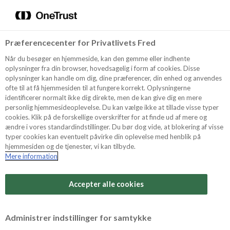
Menu
Vælg sprog
Kurv
Søg
Præferencecenter for Privatlivets Fred
Shop
Når du besøger en hjemmeside, kan den gemme eller indhente
oplysninger fra din browser, hovedsagelig i form af cookies. Disse
oplysninger kan handle om dig, dine præferencer, din enhed og anvendes
ofte til at få hjemmesiden til at fungere korrekt. Oplysningerne
Opskrifter
identificerer normalt ikke dig direkte, men de kan give dig en mere
personlig hjemmesideoplevelse. Du kan vælge ikke at tillade visse typer
cookies. Klik på de forskellige overskrifter for at finde ud af mere og
ændre i vores standardindstillinger. Du bør dog vide, at blokering af visse
Guides
typer cookies kan eventuelt påvirke din oplevelse med henblik på
hjemmesiden og de tjenester, vi kan tilbyde.
Mere information
Sværhedsgrad
Om Odense
Arbejdstid
Accepter alle cookies
1,5 timer
For Professionelle
Vurder denne opskrift
Administrer indstillinger for samtykke
Samlet tid
(inkl. evt. køl, frost og