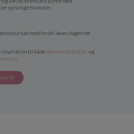
ring kan du eventuelt pynte med
ller spiselige blomster.
mousse kan med fordel laves dagen før
inspiration til både
dessertopskrifter
og
emousse
pskrift