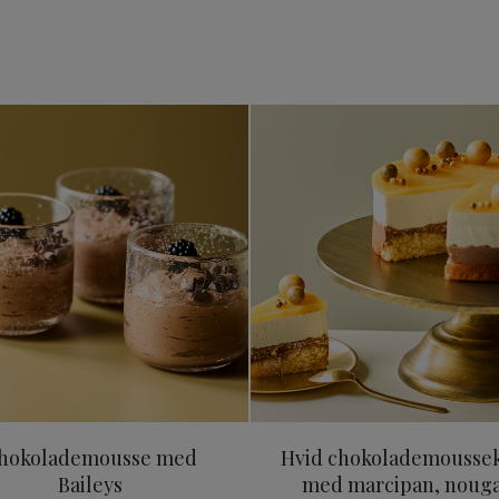
 med marengstop
Chokolademousse med Baileys
Hvid chok
hokolademousse med
Hvid chokolademousse
Baileys
med marcipan, nouga