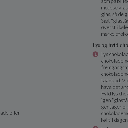
som på bille
mousse glas 
glas, så de g
Sæt "glastå
øverst i køle
mørke choko
Lys og hvid c
Lys chokola
chokolademo
fremgangsmå
chokolademo
tages ud. Vi
have det and
Fyld lys ch
igen "glastå
gentager pr
lade eller
chokolademo
køl til dagen