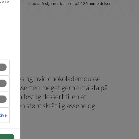
velse
3
ud af 5 stjerner baseret på
426
anmeldelser
g mørk, lys og hvid chokolademousse.
moussedesserten meget gerne må stå på
eller en festlig dessert til en af
oussen støbt skråt i glassene og
tive