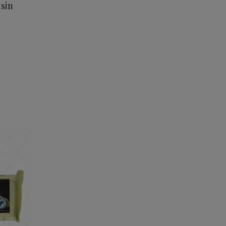
lsin
vid Chokolade 150 g