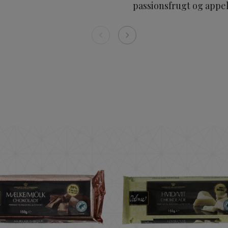
passionsfrugt og appe
56% 150 g
ODENSE Mælkechokolade 150 g
ODENSE H