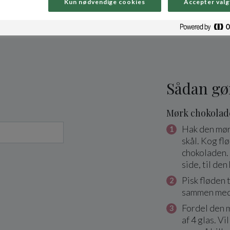
Kun nødvendige cookies
Accepter valg
Sådan gø
Mørk chokola
Hak den mør
skål. Kog fl
chokoladen.
side, til de
Pisk fløden 
sammen med
Fordel den 
af 4 glas. V