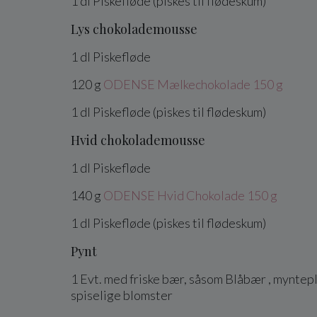
1
dl
Piskefløde
(piskes til flødeskum)
Lys chokolademousse
1
dl
Piskefløde
120
g
ODENSE Mælkechokolade 150 g
1
dl
Piskefløde
(piskes til flødeskum)
Hvid chokolademousse
1
dl
Piskefløde
140
g
ODENSE Hvid Chokolade 150 g
1
dl
Piskefløde
(piskes til flødeskum)
Pynt
1
Evt. med friske bær, såsom
Blåbær
, myntep
spiselige blomster