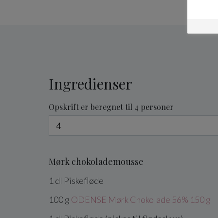
Ingredienser
Opskrift er beregnet til 4 personer
Mørk chokolademousse
1
dl
Piskefløde
100
g
ODENSE Mørk Chokolade 56% 150 g