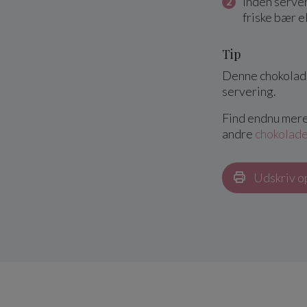
Inden serve
friske bær e
Tip
Denne chokolade
servering.
Find endnu mere 
andre
chokolad
Udskriv o