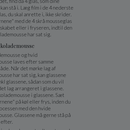
det, find da 4 glas, som dine
kan stå i. Læg film i de 4 nederste
las, du skal anrette i, ikke skrider.
rnene" med de 4 skrå mousseglas
skabet eller i fryseren, indtil den
lademousse har sat sig.
hokolademousse
demousse og hvid
usse laves efter samme
de. Når det mørke lag af
usse har sat sig, kan glassene
nkl glassene, sådan som du vil
et lag arrangeret i glassene.
okolademousse i glassene. Sæt
rnene" på køl eller frys, inden du
ocessen med den hvide
usse. Glassene må gerne stå på
 efter.