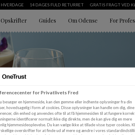
3 HVERDAGE
14 DAGES FULD RETURRET
GRATIS FRAGT VED KØ
Opskrifter
Guides
Om Odense
For Profes
erencecenter for Privatlivets Fred
u besøger en hjemmeside, kan den gemme eller indhente oplysninger fra din
er, hovedsagelig i form af cookies. Disse oplysninger kan handle om dig, dine
rencer, din enhed og anvendes ofte til at få hjemmesiden til at fungere korrekt
ningerne identificerer normalt ikke dig direkte, men de kan give dig en mere
nlig hjemmesideoplevelse. Du kan vælge ikke at tillade visse typer cookies. Kl
skellige overskrifter for at finde ud af mere og ændre i vores standardindstilli