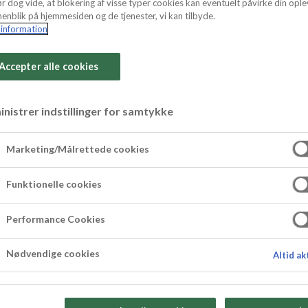
r dog vide, at blokering af visse typer cookies kan eventuelt påvirke din ople
enblik på hjemmesiden og de tjenester, vi kan tilbyde.
information
Accepter alle cookies
nistrer indstillinger for samtykke
se i tre lag
Marketing/Målrettede cookies
vordan du laver triple chokolademousse med et la
Funktionelle cookies
erne vil forberede desserten dagen forinden, da 
chokolademousse er oplagt som både
nytårsdessert
Performance Cookies
vis konfirmation eller studentergilde. Her er m
 blomster.
Nødvendige cookies
Altid ak