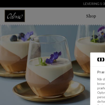
LEVERING 1-
Shop
Præf
Når d
brows
præfe
Oplys
perso
de for