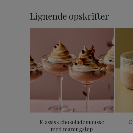
Lignende opskrifter
Klassisk chokolademousse
Klassisk chokolademousse
C
med marengstop