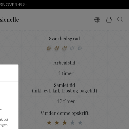
B OVER 499,-
sionelle
Vælg sprog
Kurv
Søg
Sværhedsgrad
Arbejdstid
1 timer
Samlet tid
(inkl. evt. køl, frost og bagetid)
12 timer
.
Vurder denne opskrift
ik på
nger.