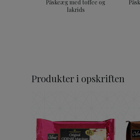
Påskeæg med toffee og
Pås
lakrids
Produkter i opskriften
Original ODENSE Marcipa