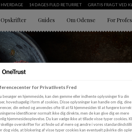
3 HVERDAGE
14 DAGES FULD RETURRET
GRATIS FRAGT VED KØ
Opskrifter
Guides
Om Odense
For Profes
erencecenter for Privatlivets Fred
u besøger en hjemmeside, kan den gemme eller indhente oplysninger fra din
er, hovedsagelig i form af cookies. Disse oplysninger kan handle om dig, dine
rencer, din enhed og anvendes ofte til at få hjemmesiden til at fungere korrekt
ningerne identificerer normalt ikke dig direkte, men de kan give dig en mere
nlig hjemmesideoplevelse. Du kan vælge ikke at tillade visse typer cookies. Kl
skellige overskrifter for at finde ud af mere og ændre i vores standardindstilli
r dog vide, at blokering af visse typer cookies kan eventuelt påvirke din ople