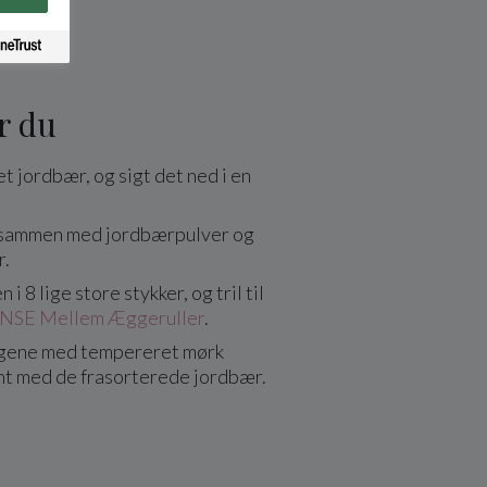
r du
t jordbær, og sigt det ned i en
 sammen med jordbærpulver og
r.
i 8 lige store stykker, og tril til
SE Mellem Æggeruller
.
ene med tempereret mørk
nt med de frasorterede jordbær.