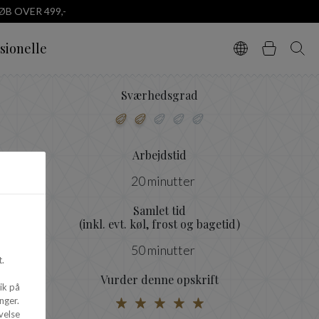
B OVER 499,-
sionelle
Vælg sprog
Kurv
Søg
Sværhedsgrad
Arbejdstid
20 minutter
Samlet tid
(inkl. evt. køl, frost og bagetid)
50 minutter
.
Vurder denne opskrift
ik på
nger.
velse