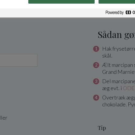
Sådan gø
Hak frysetørre
skål.
Ælt marcipan
Grand Marnie
Del marcipanen 
æg evt. i
ODEN
Overtræk ægg
chokolade. Py
ller
Tip