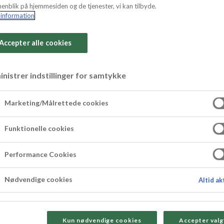
enblik på hjemmesiden og de tjenester, vi kan tilbyde.
information
Accepter alle cookies
nistrer indstillinger for samtykke
e påskeæg med j
Marketing/Målrettede cookies
og marcipan, som er overtrukket med mørk cho
Funktionelle cookies
es med jordbærpulver af frysetørret jordbær o
Performance Cookies
Nødvendige cookies
Altid ak
Kun nødvendige cookies
Accepter valg