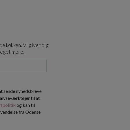
de køkken. Vi giver dig
meget mere.
 at sende nyhedsbreve
alyseværktøjer til at
vspolitik
og kan til
envendelse fra Odense