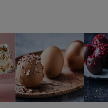
 med lemoncurd og brændt marengs
Karamelpåskeæg