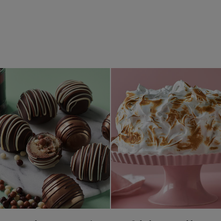
rids
Påskeæg med nougat og Mix Knas
Påskekage