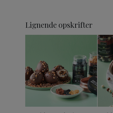
Lignende opskrifter
Påskeæg med toffee og lak