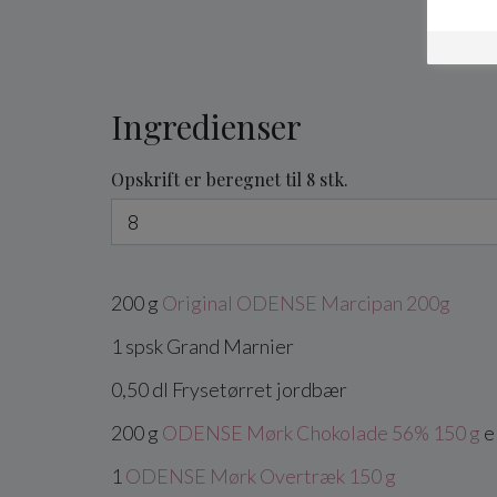
Ingredienser
Opskrift er beregnet til 8 stk.
200
g
Original ODENSE Marcipan 200g
1
spsk
Grand Marnier
0,50
dl
Frysetørret jordbær
200
g
ODENSE Mørk Chokolade 56% 150 g
e
1
ODENSE Mørk Overtræk 150 g