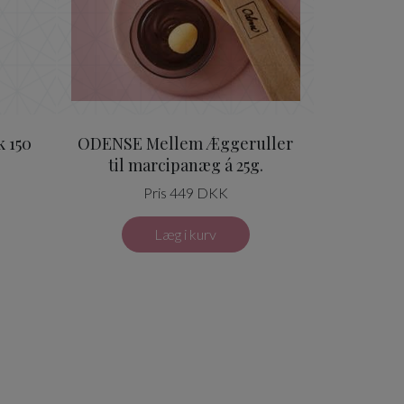
 150
ODENSE Mellem Æggeruller
til marcipanæg á 25g.
Pris 449 DKK
Læg i kurv