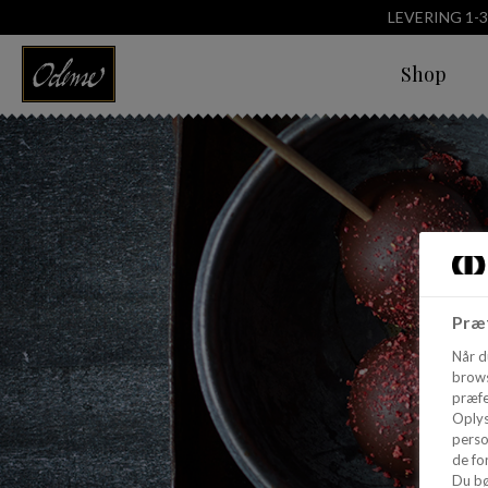
LEVERING 1-
Shop
Præf
Når d
brows
præfe
Oplys
perso
de for
Du bø