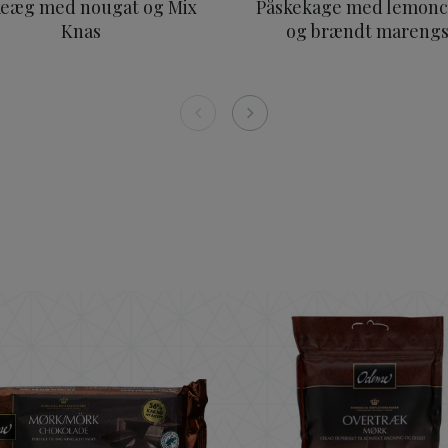
keæg med nougat og Mix
Påskekage med lemon
Knas
og brændt mareng
n 200g
ODENSE Mørk Chokolade 56% 150 g
ODENSE M