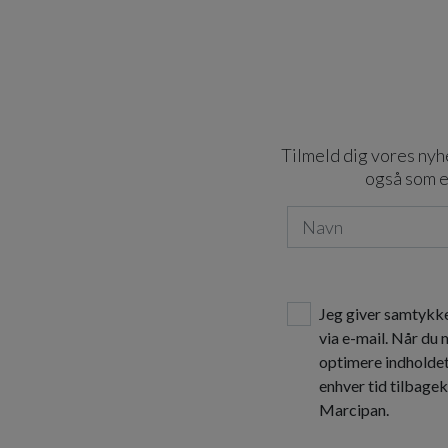
Tilmeld dig vores nyhe
også som e
Jeg giver samtykke
via e-mail. Når du
optimere indholde
enhver tid tilbage
Marcipan.