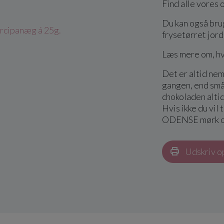
Find alle vores o
Du kan også bru
rcipanæg á 25g.
frysetørret jor
Læs mere om, h
Det er altid ne
gangen, end små
chokoladen alti
Hvis ikke du vi
ODENSE mørk ov
Udskriv o