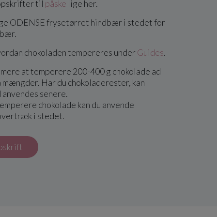
pskrifter til
påske
lige her.
ge ODENSE frysetørret hindbær i stedet for
dbær.
vordan chokoladen tempereres under
Guides
.
mmere at temperere 200-400 g chokolade ad
 mængder. Har du chokoladerester, kan
d anvendes senere.
l temperere chokolade kan du anvende
ertræk i stedet.
pskrift