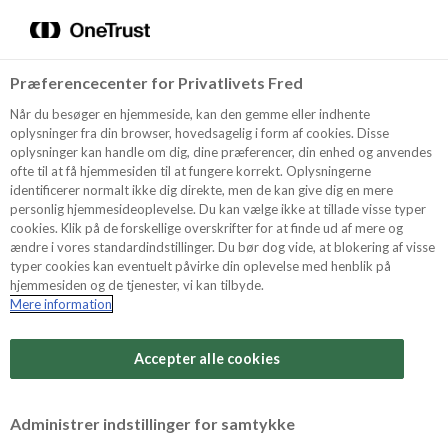
Menu
Vælg sprog
Kurv
Søg
Præferencecenter for Privatlivets Fred
Shop
Når du besøger en hjemmeside, kan den gemme eller indhente
oplysninger fra din browser, hovedsagelig i form af cookies. Disse
oplysninger kan handle om dig, dine præferencer, din enhed og anvendes
ofte til at få hjemmesiden til at fungere korrekt. Oplysningerne
Opskrifter
identificerer normalt ikke dig direkte, men de kan give dig en mere
personlig hjemmesideoplevelse. Du kan vælge ikke at tillade visse typer
cookies. Klik på de forskellige overskrifter for at finde ud af mere og
ændre i vores standardindstillinger. Du bør dog vide, at blokering af visse
Guides
typer cookies kan eventuelt påvirke din oplevelse med henblik på
hjemmesiden og de tjenester, vi kan tilbyde.
Mere information
Sværhedsgrad
Om Odense
Arbejdstid
Accepter alle cookies
30 minutter
For Professionelle
Vurder denne opskrift
Administrer indstillinger for samtykke
Samlet tid
(inkl. evt. køl, frost og