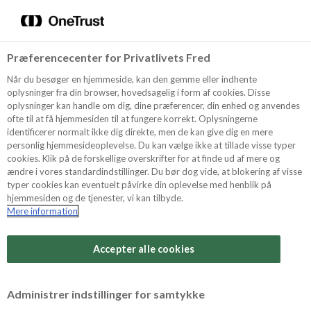
Menu
Vælg sprog
Kurv
Søg
Præferencecenter for Privatlivets Fred
Shop
Når du besøger en hjemmeside, kan den gemme eller indhente
oplysninger fra din browser, hovedsagelig i form af cookies. Disse
oplysninger kan handle om dig, dine præferencer, din enhed og anvendes
ofte til at få hjemmesiden til at fungere korrekt. Oplysningerne
Opskrifter
identificerer normalt ikke dig direkte, men de kan give dig en mere
personlig hjemmesideoplevelse. Du kan vælge ikke at tillade visse typer
cookies. Klik på de forskellige overskrifter for at finde ud af mere og
ændre i vores standardindstillinger. Du bør dog vide, at blokering af visse
Guides
typer cookies kan eventuelt påvirke din oplevelse med henblik på
hjemmesiden og de tjenester, vi kan tilbyde.
Mere information
Sværhedsgrad
Om Odense
Arbejdstid
Accepter alle cookies
20 minutter
For Professionelle
Vurder denne opskrift
Administrer indstillinger for samtykke
Samlet tid
(inkl. evt. køl, frost og