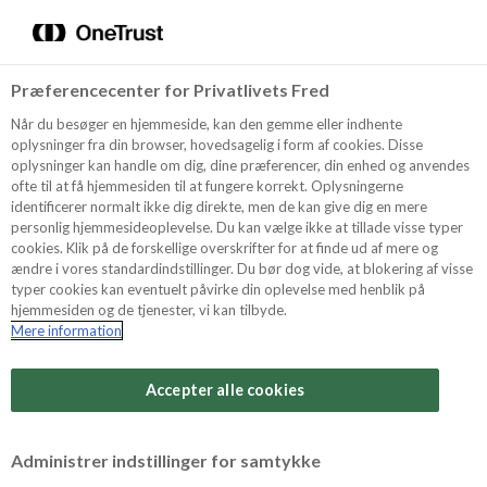
Menu
Vælg sprog
Kurv
Søg
Præferencecenter for Privatlivets Fred
Shop
Når du besøger en hjemmeside, kan den gemme eller indhente
oplysninger fra din browser, hovedsagelig i form af cookies. Disse
oplysninger kan handle om dig, dine præferencer, din enhed og anvendes
ofte til at få hjemmesiden til at fungere korrekt. Oplysningerne
Opskrifter
identificerer normalt ikke dig direkte, men de kan give dig en mere
personlig hjemmesideoplevelse. Du kan vælge ikke at tillade visse typer
cookies. Klik på de forskellige overskrifter for at finde ud af mere og
ændre i vores standardindstillinger. Du bør dog vide, at blokering af visse
Guides
typer cookies kan eventuelt påvirke din oplevelse med henblik på
hjemmesiden og de tjenester, vi kan tilbyde.
Mere information
Sværhedsgrad
Om Odense
Arbejdstid
Accepter alle cookies
10 minutter
For Professionelle
Vurder denne opskrift
Administrer indstillinger for samtykke
Samlet tid
(inkl. evt. køl, frost og