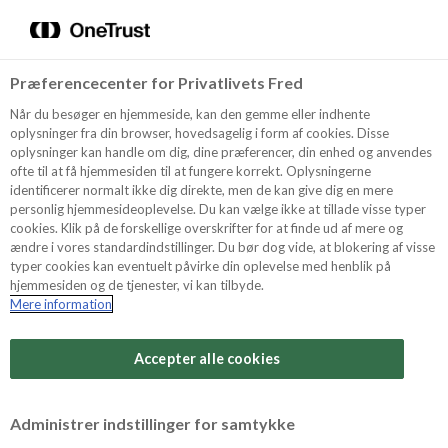
Menu
Vælg sprog
Kurv
Søg
Præferencecenter for Privatlivets Fred
Shop
Når du besøger en hjemmeside, kan den gemme eller indhente
oplysninger fra din browser, hovedsagelig i form af cookies. Disse
oplysninger kan handle om dig, dine præferencer, din enhed og anvendes
ofte til at få hjemmesiden til at fungere korrekt. Oplysningerne
Opskrifter
identificerer normalt ikke dig direkte, men de kan give dig en mere
personlig hjemmesideoplevelse. Du kan vælge ikke at tillade visse typer
cookies. Klik på de forskellige overskrifter for at finde ud af mere og
ændre i vores standardindstillinger. Du bør dog vide, at blokering af visse
Guides
typer cookies kan eventuelt påvirke din oplevelse med henblik på
hjemmesiden og de tjenester, vi kan tilbyde.
Mere information
Sværhedsgrad
Om Odense
Arbejdstid
Accepter alle cookies
10 minutter
For Professionelle
Vurder denne opskrift
Administrer indstillinger for samtykke
Samlet tid
(inkl. evt. køl, frost og