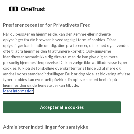
Menu
Vælg sprog
Kurv
Søg
Præferencecenter for Privatlivets Fred
Shop
Når du besøger en hjemmeside, kan den gemme eller indhente
oplysninger fra din browser, hovedsagelig i form af cookies. Disse
oplysninger kan handle om dig, dine præferencer, din enhed og anvendes
ofte til at få hjemmesiden til at fungere korrekt. Oplysningerne
Opskrifter
identificerer normalt ikke dig direkte, men de kan give dig en mere
personlig hjemmesideoplevelse. Du kan vælge ikke at tillade visse typer
cookies. Klik på de forskellige overskrifter for at finde ud af mere og
ændre i vores standardindstillinger. Du bør dog vide, at blokering af visse
Guides
typer cookies kan eventuelt påvirke din oplevelse med henblik på
hjemmesiden og de tjenester, vi kan tilbyde.
Mere information
Sværhedsgrad
Om Odense
Arbejdstid
Accepter alle cookies
1 timer
For Professionelle
Vurder denne opskrift
Administrer indstillinger for samtykke
Samlet tid
(inkl. evt. køl, frost og