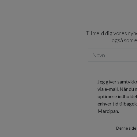
Tilmeld dig vores nyhe
også som e
Jeg giver samtykke
via e-mail. Når du
optimere indholde
enhver tid tilbage
Marcipan.
Denne side