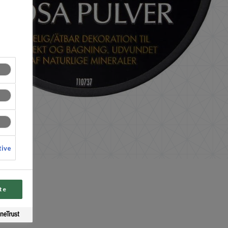
tive
te