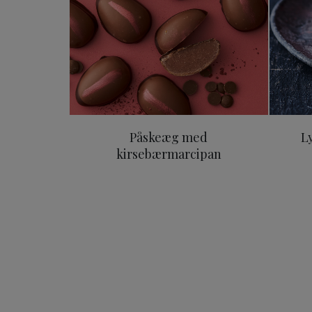
Påskeæg med
L
kirsebærmarcipan