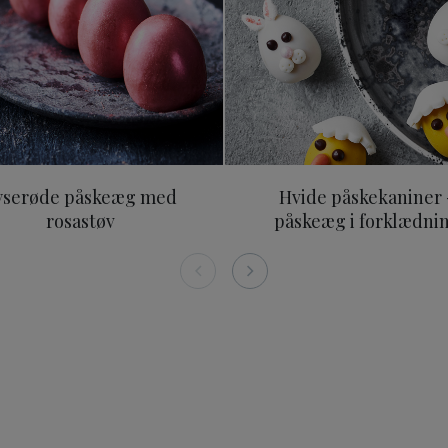
yserøde påskeæg med
Hvide påskekaniner 
rosastøv
påskeæg i forklædni