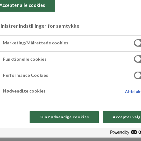
Accepter alle cookies
eraler, og har ingen tilsat
e slags kager og konfekt, og
nistrer indstillinger for samtykke
ne kager og konfekt, så du nemt
Marketing/Målrettede cookies
an du ”male” en flot skinnende
Funktionelle cookies
Performance Cookies
Nødvendige cookies
Altid ak
Kun nødvendige cookies
Accepter valg