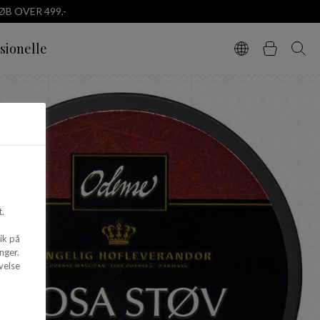
B OVER 499,-
sionelle
Vælg sprog
Kurv
Søg
.
ik på
nger.
velse