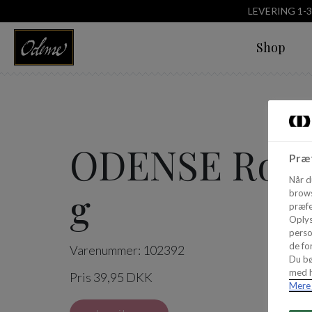
LEVERING 1-
Shop
ODENSE Rosa 
Præf
Når d
g
brows
præfe
Oplys
perso
de for
Varenummer: 102392
Du bø
med h
Pris 39,95 DKK
Mere 