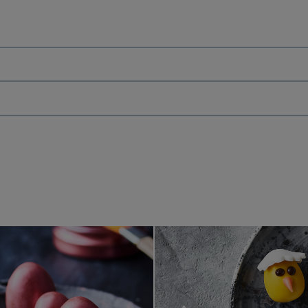
cipan
Lyserøde påskeæg med rosastøv
Hvide påsk