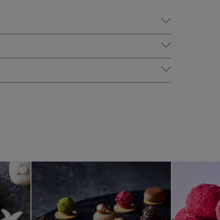
ekaniner - påskeæg i forklædning
Desserttapas