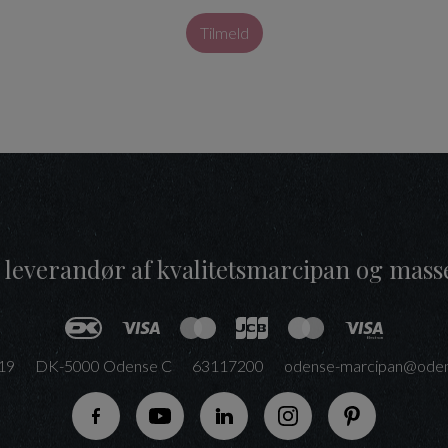
Tilmeld
 leverandør af kvalitetsmarcipan og mass
19
DK-5000 Odense C
63117200
odense-marcipan@oden
Følg os på Facebook
Følg os på YouTube
Følg os på LinkedIn
Følg os på Instagram
Følg os på P