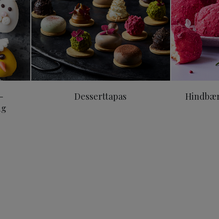
-
Desserttapas
Hindbær
ng