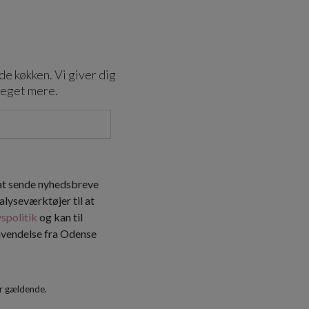
de køkken. Vi giver dig
meget mere.
 at sende nyhedsbreve
alyseværktøjer til at
vspolitik
og kan til
envendelse fra Odense
r gældende.