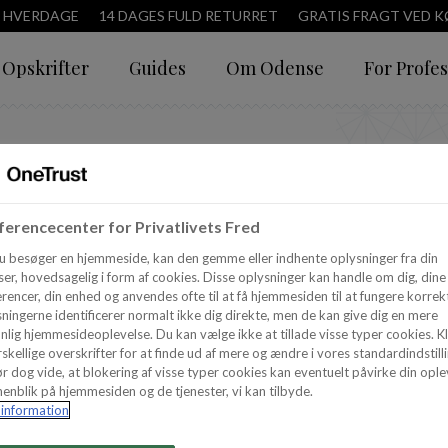
3 HVERDAGE
14 DAGES FULD RETURRET
GRATIS FRAGT VED KØ
Opskrifter
Guides
Om Odense
For Profes
Støv - 5
erencecenter for Privatlivets Fred
u besøger en hjemmeside, kan den gemme eller indhente oplysninger fra din
er, hovedsagelig i form af cookies. Disse oplysninger kan handle om dig, dine
rencer, din enhed og anvendes ofte til at få hjemmesiden til at fungere korrekt
ningerne identificerer normalt ikke dig direkte, men de kan give dig en mere
nlig hjemmesideoplevelse. Du kan vælge ikke at tillade visse typer cookies. Kl
skellige overskrifter for at finde ud af mere og ændre i vores standardindstilli
r dog vide, at blokering af visse typer cookies kan eventuelt påvirke din ople
enblik på hjemmesiden og de tjenester, vi kan tilbyde.
information