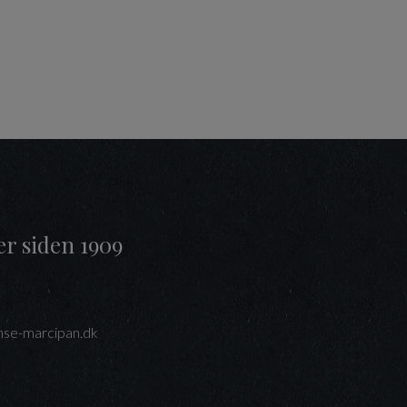
er siden 1909
se-marcipan.dk
interest