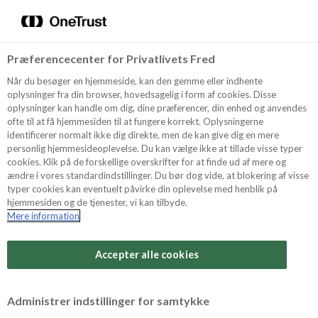
Menu
Vælg sprog
Kurv
Søg
Præferencecenter for Privatlivets Fred
Shop
Når du besøger en hjemmeside, kan den gemme eller indhente
oplysninger fra din browser, hovedsagelig i form af cookies. Disse
oplysninger kan handle om dig, dine præferencer, din enhed og anvendes
ofte til at få hjemmesiden til at fungere korrekt. Oplysningerne
Opskrifter
identificerer normalt ikke dig direkte, men de kan give dig en mere
personlig hjemmesideoplevelse. Du kan vælge ikke at tillade visse typer
cookies. Klik på de forskellige overskrifter for at finde ud af mere og
ændre i vores standardindstillinger. Du bør dog vide, at blokering af visse
Guides
typer cookies kan eventuelt påvirke din oplevelse med henblik på
hjemmesiden og de tjenester, vi kan tilbyde.
Mere information
Sværhedsgrad
Om Odense
Arbejdstid
Accepter alle cookies
15 minutter
For Professionelle
Vurder denne opskrift
Administrer indstillinger for samtykke
Samlet tid
(inkl. evt. køl, frost og