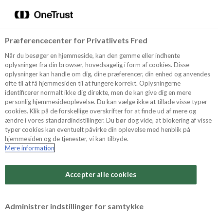
Menu
Vælg sprog
Kurv
Søg
Præferencecenter for Privatlivets Fred
Shop
Når du besøger en hjemmeside, kan den gemme eller indhente
oplysninger fra din browser, hovedsagelig i form af cookies. Disse
oplysninger kan handle om dig, dine præferencer, din enhed og anvendes
ofte til at få hjemmesiden til at fungere korrekt. Oplysningerne
Opskrifter
identificerer normalt ikke dig direkte, men de kan give dig en mere
personlig hjemmesideoplevelse. Du kan vælge ikke at tillade visse typer
cookies. Klik på de forskellige overskrifter for at finde ud af mere og
ændre i vores standardindstillinger. Du bør dog vide, at blokering af visse
Guides
typer cookies kan eventuelt påvirke din oplevelse med henblik på
hjemmesiden og de tjenester, vi kan tilbyde.
Mere information
Sværhedsgrad
Om Odense
Arbejdstid
Accepter alle cookies
30 minutter
For Professionelle
Vurder denne opskrift
Administrer indstillinger for samtykke
Samlet tid
(inkl. evt. køl, frost og