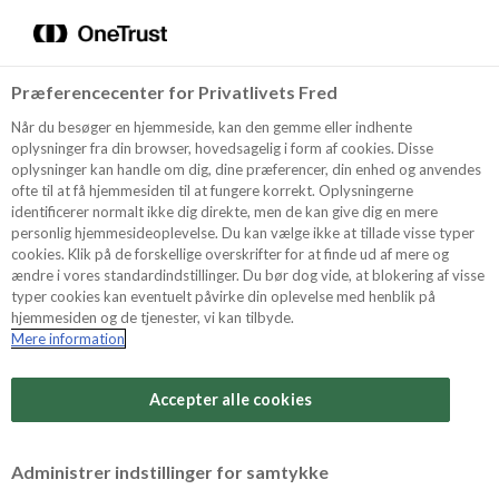
Menu
Vælg sprog
Kurv
Søg
Præferencecenter for Privatlivets Fred
Shop
Når du besøger en hjemmeside, kan den gemme eller indhente
oplysninger fra din browser, hovedsagelig i form af cookies. Disse
oplysninger kan handle om dig, dine præferencer, din enhed og anvendes
ofte til at få hjemmesiden til at fungere korrekt. Oplysningerne
Opskrifter
identificerer normalt ikke dig direkte, men de kan give dig en mere
personlig hjemmesideoplevelse. Du kan vælge ikke at tillade visse typer
cookies. Klik på de forskellige overskrifter for at finde ud af mere og
ændre i vores standardindstillinger. Du bør dog vide, at blokering af visse
Guides
typer cookies kan eventuelt påvirke din oplevelse med henblik på
hjemmesiden og de tjenester, vi kan tilbyde.
Mere information
Sværhedsgrad
Om Odense
Arbejdstid
Accepter alle cookies
45 minutter
For Professionelle
Vurder denne opskrift
Administrer indstillinger for samtykke
Samlet tid
(inkl. evt. køl, frost og