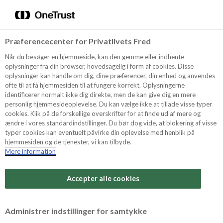
Menu
Vælg sprog
Kurv
Søg
Præferencecenter for Privatlivets Fred
Shop
Når du besøger en hjemmeside, kan den gemme eller indhente
oplysninger fra din browser, hovedsagelig i form af cookies. Disse
oplysninger kan handle om dig, dine præferencer, din enhed og anvendes
ofte til at få hjemmesiden til at fungere korrekt. Oplysningerne
Opskrifter
identificerer normalt ikke dig direkte, men de kan give dig en mere
personlig hjemmesideoplevelse. Du kan vælge ikke at tillade visse typer
cookies. Klik på de forskellige overskrifter for at finde ud af mere og
ændre i vores standardindstillinger. Du bør dog vide, at blokering af visse
Guides
typer cookies kan eventuelt påvirke din oplevelse med henblik på
hjemmesiden og de tjenester, vi kan tilbyde.
Mere information
Sværhedsgrad
Om Odense
Arbejdstid
Accepter alle cookies
30 minutter
For Professionelle
Vurder denne opskrift
Administrer indstillinger for samtykke
Samlet tid
(inkl. evt. køl, frost og