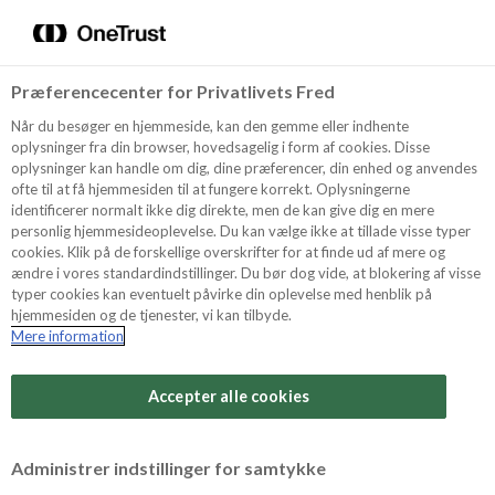
Menu
Vælg sprog
Kurv
Søg
Præferencecenter for Privatlivets Fred
Shop
Når du besøger en hjemmeside, kan den gemme eller indhente
oplysninger fra din browser, hovedsagelig i form af cookies. Disse
oplysninger kan handle om dig, dine præferencer, din enhed og anvendes
ofte til at få hjemmesiden til at fungere korrekt. Oplysningerne
Opskrifter
identificerer normalt ikke dig direkte, men de kan give dig en mere
personlig hjemmesideoplevelse. Du kan vælge ikke at tillade visse typer
cookies. Klik på de forskellige overskrifter for at finde ud af mere og
ændre i vores standardindstillinger. Du bør dog vide, at blokering af visse
Guides
typer cookies kan eventuelt påvirke din oplevelse med henblik på
hjemmesiden og de tjenester, vi kan tilbyde.
Mere information
Sværhedsgrad
Om Odense
Arbejdstid
Accepter alle cookies
15 minutter
For Professionelle
Vurder denne opskrift
Administrer indstillinger for samtykke
Samlet tid
(inkl. evt. køl, frost og