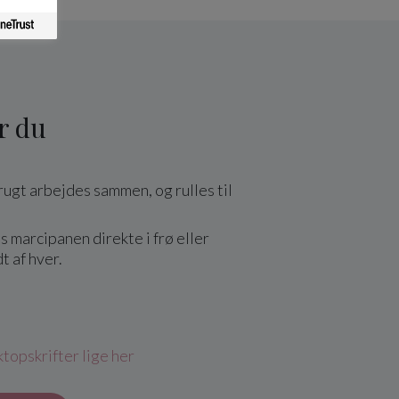
r du
ugt arbejdes sammen, og rulles til
s marcipanen direkte i frø eller
dt af hver.
topskrifter lige her