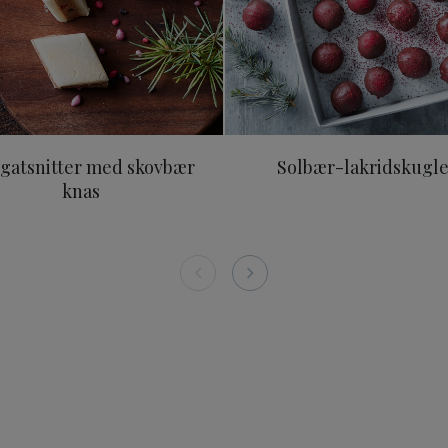
gatsnitter med skovbær
Solbær-lakridskugl
knas