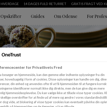
3 HVERDAGE
14 DAGES FULD RETURRET
GRATIS FRAGT VED KØ
Opskrifter
Guides
Om Odense
For Profes
erencecenter for Privatlivets Fred
u besøger en hjemmeside, kan den gemme eller indhente oplysninger fra din
er, hovedsagelig i form af cookies. Disse oplysninger kan handle om dig, dine
rencer, din enhed og anvendes ofte til at få hjemmesiden til at fungere korrekt
ningerne identificerer normalt ikke dig direkte, men de kan give dig en mere
nlig hjemmesideoplevelse. Du kan vælge ikke at tillade visse typer cookies. Kl
skellige overskrifter for at finde ud af mere og ændre i vores standardindstilli
r dog vide, at blokering af visse typer cookies kan eventuelt påvirke din ople
enblik på hjemmesiden og de tjenester, vi kan tilbyde.