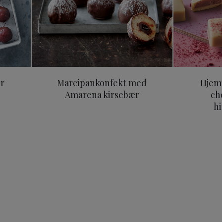
er
Marcipankonfekt med
Hjem
Amarena kirsebær
ch
h