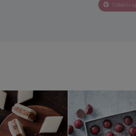
Udskriv o
ebær
Nougatsnitter med skovbær knas
Solbær-lak