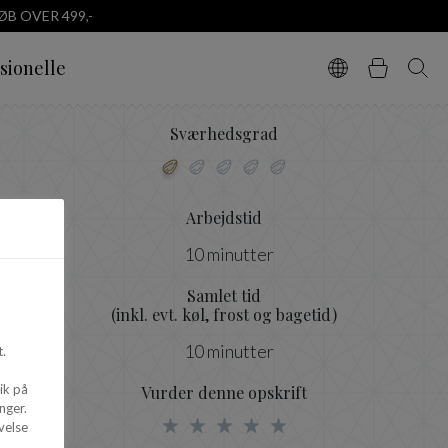
B OVER 499,-
sionelle
Vælg sprog
Kurv
Søg
Sværhedsgrad
Arbejdstid
10 minutter
Samlet tid
(inkl. evt. køl, frost og bagetid)
10 minutter
.
ik på
Vurder denne opskrift
nger.
velse