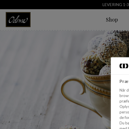
LEVERING 1-
Shop
Præf
Når d
brows
præfe
Oplys
perso
de for
Du bø
med h