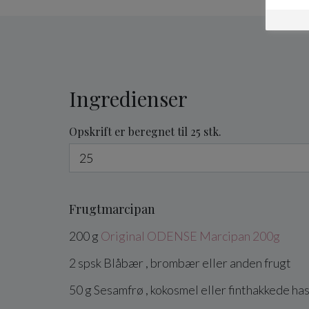
Ingredienser
Opskrift er beregnet til 25 stk.
Frugtmarcipan
200
g
Original ODENSE Marcipan 200g
2
spsk
Blåbær
, brombær eller anden frugt
50
g
Sesamfrø
, kokosmel eller finthakkede h