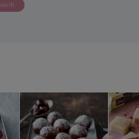
pskrift
ridskugler
Marcipankonfekt med Amarena 