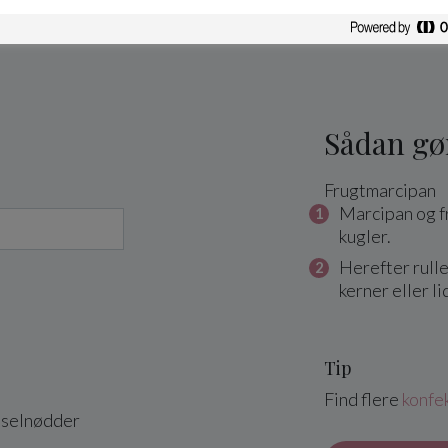
Sådan gø
Frugtmarcipan
Marcipan og fr
kugler.
Herefter rulle
kerner eller li
Tip
Find flere
konfek
asselnødder