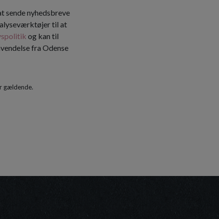
 at sende nyhedsbreve
alyseværktøjer til at
vspolitik
og kan til
envendelse fra Odense
r gældende.