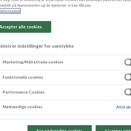
enblik på hjemmesiden og de tjenester, vi kan tilbyde.
information
Accepter alle cookies
nistrer indstillinger for samtykke
ekt med skovbær
Marketing/Målrettede cookies
ovbærmarcipan, mørk chokolade og sprøde valn
Funktionelle cookies
dbarhed. Eller lav dem som her, hvor man kan se 
.
Performance Cookies
Nødvendige cookies
Altid ak
Kun nødvendige cookies
Accepter valg