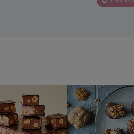
Udskriv o
Hjemmelavet Ragusa
Valnøddek