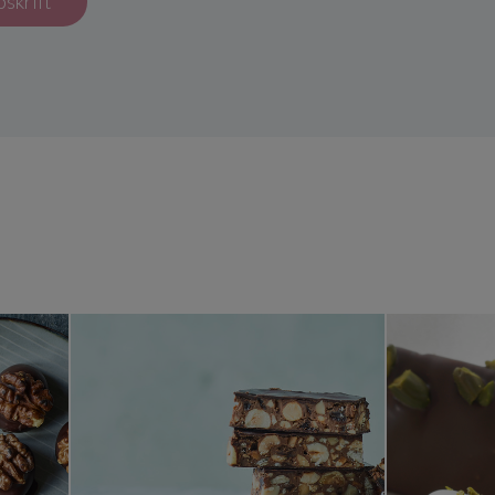
pskrift
ugler
Nougatnøddestænger