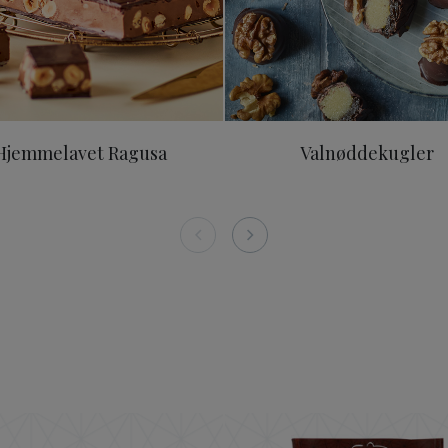
Hjemmelavet Ragusa
Valnøddekugler
n 200g
ODENSE Nougat 150 g
ODENSE M