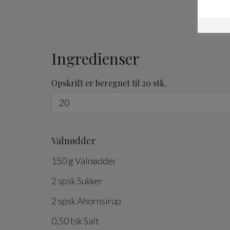
Ingredienser
Opskrift er beregnet til 20 stk.
Valnødder
150
g
Valnødder
2
spsk
Sukker
2
spsk
Ahornsirup
0,50
tsk
Salt