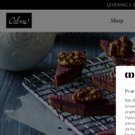
LEVERING 1-
Shop
Præf
Når d
brows
præfe
Oplys
perso
de for
Du bø