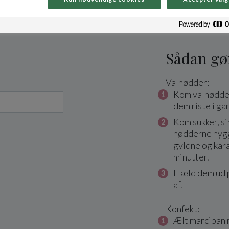
Sådan gø
Valnødder:
Kom valnødder
dem riste i gan
Kom sukker, si
nødderne hygge
gyldne og kara
minutter.
Hæld dem ud p
af.
Konfekt:
Ælt marcipan 