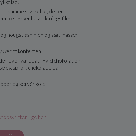
 tykkelse.
d i samme størrelse, det er
m to stykker husholdningsfilm.
 og nougat sammen og sæt massen
kker af konfekten.
den over vandbad. Fyld chokoladen
se og sprøjt chokolade på
dder og servér kold.
topskrifter lige her