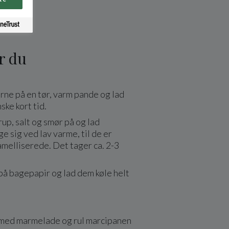
r du
ne på en tør, varm pande og lad
ske kort tid.
rup, salt og smør på og lad
 sig ved lav varme, til de er
melliserede. Det tager ca. 2-3
å bagepapir og lad dem køle helt
med marmelade og rul marcipanen