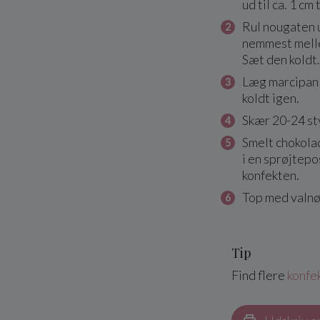
ud til ca. 1 cm
Rul nougaten u
nemmest melle
Sæt den koldt.
Læg marcipan
koldt igen.
Skær 20-24 sty
Smelt chokola
i en sprøjtepo
konfekten.
Top med valnø
Tip
Find flere
konfek