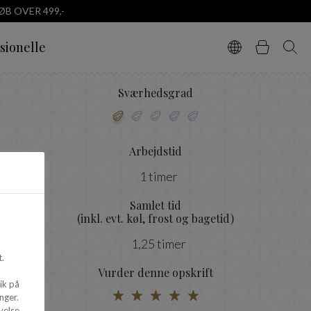
B OVER 499,-
sionelle
Vælg sprog
Kurv
Søg
Sværhedsgrad
Arbejdstid
1 timer
Samlet tid
(inkl. evt. køl, frost og bagetid)
1,25 timer
.
Vurder denne opskrift
ik på
nger.
velse