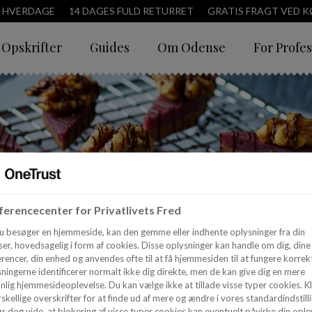
3 HVERDAGE
14 DAGES FULD RETURRET
GRATIS FRAGT VED KØ
Opskrifter
Guides
Om Odense
For Profes
erencecenter for Privatlivets Fred
u besøger en hjemmeside, kan den gemme eller indhente oplysninger fra din
er, hovedsagelig i form af cookies. Disse oplysninger kan handle om dig, dine
rencer, din enhed og anvendes ofte til at få hjemmesiden til at fungere korrekt
ningerne identificerer normalt ikke dig direkte, men de kan give dig en mere
nlig hjemmesideoplevelse. Du kan vælge ikke at tillade visse typer cookies. Kl
skellige overskrifter for at finde ud af mere og ændre i vores standardindstilli
r dog vide, at blokering af visse typer cookies kan eventuelt påvirke din ople