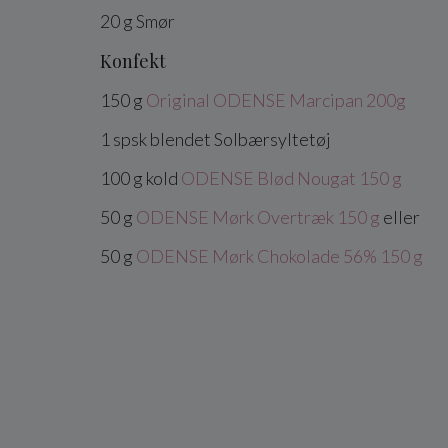
20
g
Smør
Konfekt
150
g
Original ODENSE Marcipan 200g
1
spsk
blendet
Solbærsyltetøj
100
g
kold
ODENSE Blød Nougat 150 g
50
g
ODENSE Mørk Overtræk 150 g
eller
50
g
ODENSE Mørk Chokolade 56% 150 g