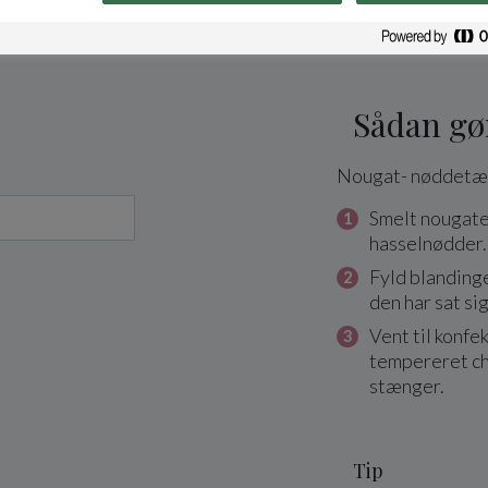
Sådan gø
Nougat- nøddetæ
Smelt nougate
hasselnødder.
Fyld blandinge
den har sat sig
Vent til konfe
tempereret ch
stænger.
Tip