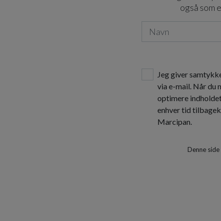
også som e
Jeg giver samtykke
via e-mail. Når du
optimere indholde
enhver tid tilbage
Marcipan.
Denne side