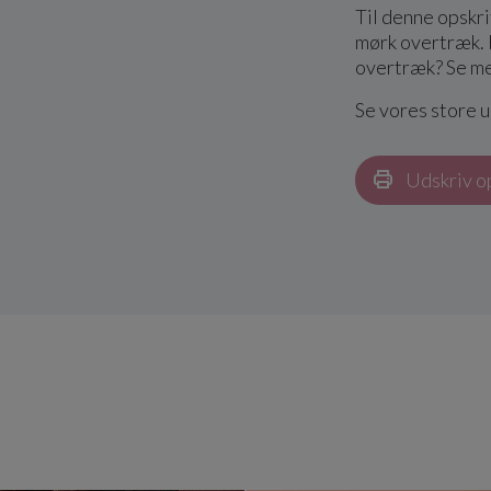
Til denne opskri
mørk overtræk. 
overtræk? Se m
Se vores store 
Udskriv o