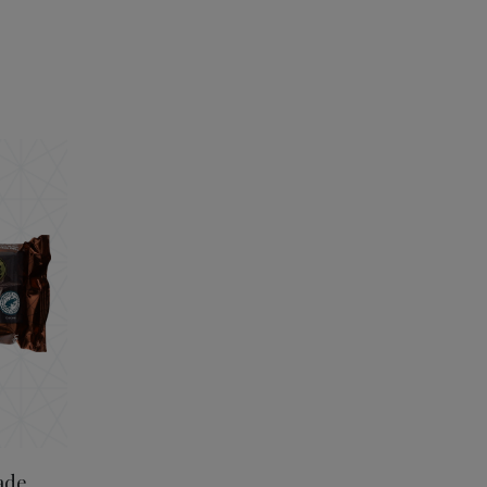
ørk Chokolade 56% 150 g
ade