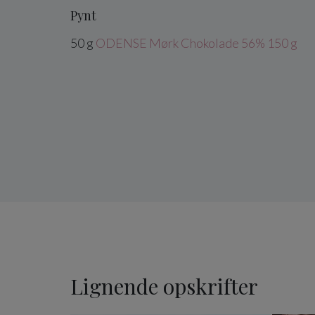
Pynt
50
g
ODENSE Mørk Chokolade 56% 150 g
Lignende opskrifter