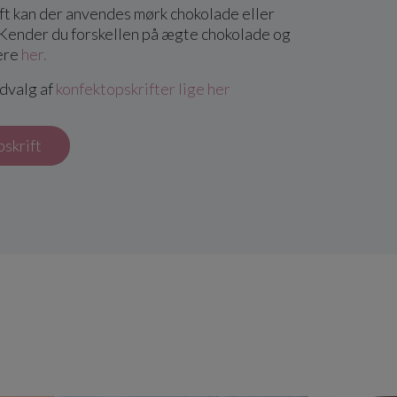
ft kan der anvendes mørk chokolade eller
Kender du forskellen på ægte chokolade og
ere
her.
udvalg af
konfektopskrifter lige her
pskrift