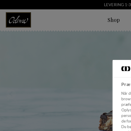
LEVERING 1-
Shop
Præf
Når d
brows
præfe
Oplys
perso
de for
Du bø