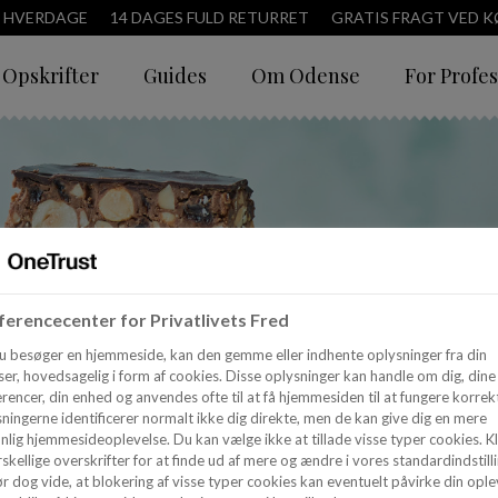
3 HVERDAGE
14 DAGES FULD RETURRET
GRATIS FRAGT VED KØ
Opskrifter
Guides
Om Odense
For Profes
erencecenter for Privatlivets Fred
u besøger en hjemmeside, kan den gemme eller indhente oplysninger fra din
er, hovedsagelig i form af cookies. Disse oplysninger kan handle om dig, dine
rencer, din enhed og anvendes ofte til at få hjemmesiden til at fungere korrekt
ningerne identificerer normalt ikke dig direkte, men de kan give dig en mere
nlig hjemmesideoplevelse. Du kan vælge ikke at tillade visse typer cookies. Kl
skellige overskrifter for at finde ud af mere og ændre i vores standardindstilli
r dog vide, at blokering af visse typer cookies kan eventuelt påvirke din ople