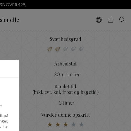
B OVER 499,-
sionelle
Vælg sprog
Kurv
Søg
Sværhedsgrad
Arbejdstid
30 minutter
Samlet tid
(inkl. evt. køl, frost og bagetid)
3 timer
.
Vurder denne opskrift
ik på
nger.
velse