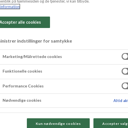
enblik på hjemmesiden og de tjenester, vi kan tilbyde.
information
Accepter alle cookies
nistrer indstillinger for samtykke
stænger
Marketing/Målrettede cookies
ift med nougat, rosiner og chokolade. Opskrift
Funktionelle cookies
elnødder blandes i den bløde nougat, og blandin
Performance Cookies
d chokolade på hver side, inden den skæres ud.
Nødvendige cookies
Altid ak
Kun nødvendige cookies
Accepter valg