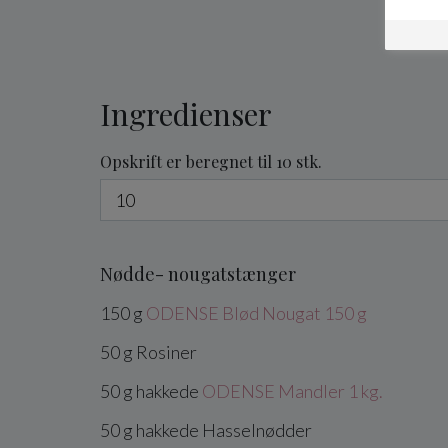
Ingredienser
Opskrift er beregnet til 10 stk.
Nødde- nougatstænger
150
g
ODENSE Blød Nougat 150 g
50
g
Rosiner
50
g
hakkede
ODENSE Mandler 1 kg.
50
g
hakkede
Hasselnødder