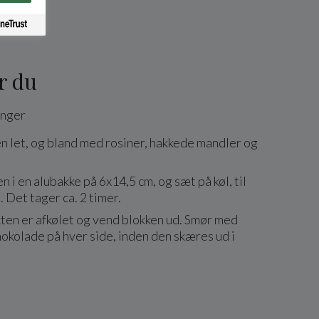
r du
nger
n let, og bland med rosiner, hakkede mandler og
n i en alubakke på 6x14,5 cm, og sæt på køl, til
. Det tager ca. 2 timer.
kten er afkølet og vend blokken ud. Smør med
okolade på hver side, inden den skæres ud i