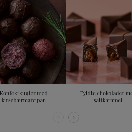
ær
Konfektkugler med kirsebærmarcipan
Fyldte cho
Konfektkugler med
Fyldte chokolader m
kirsebærmarcipan
saltkaramel