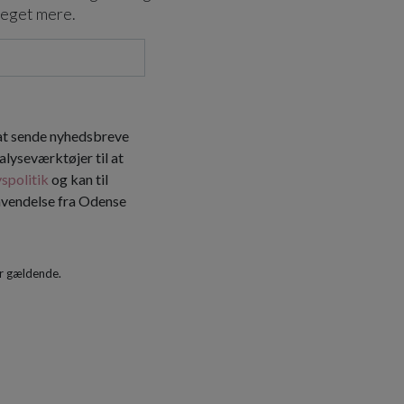
meget mere.
 at sende nyhedsbreve
alyseværktøjer til at
vspolitik
og kan til
envendelse fra Odense
r gældende.