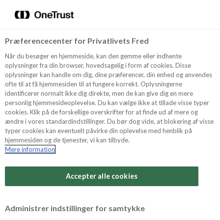
Menu
Vælg sprog
Kurv
Søg
Præferencecenter for Privatlivets Fred
Shop
Når du besøger en hjemmeside, kan den gemme eller indhente
oplysninger fra din browser, hovedsagelig i form af cookies. Disse
oplysninger kan handle om dig, dine præferencer, din enhed og anvendes
ofte til at få hjemmesiden til at fungere korrekt. Oplysningerne
Opskrifter
identificerer normalt ikke dig direkte, men de kan give dig en mere
personlig hjemmesideoplevelse. Du kan vælge ikke at tillade visse typer
cookies. Klik på de forskellige overskrifter for at finde ud af mere og
ændre i vores standardindstillinger. Du bør dog vide, at blokering af visse
Guides
typer cookies kan eventuelt påvirke din oplevelse med henblik på
hjemmesiden og de tjenester, vi kan tilbyde.
Mere information
Sværhedsgrad
Om Odense
Arbejdstid
Accepter alle cookies
40 minutter
For Professionelle
Vurder denne opskrift
Administrer indstillinger for samtykke
Samlet tid
(inkl. evt. køl, frost og