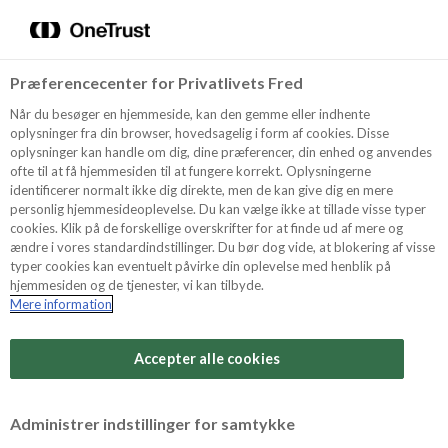
Menu
Vælg sprog
Kurv
Søg
Præferencecenter for Privatlivets Fred
Shop
Når du besøger en hjemmeside, kan den gemme eller indhente
oplysninger fra din browser, hovedsagelig i form af cookies. Disse
oplysninger kan handle om dig, dine præferencer, din enhed og anvendes
ofte til at få hjemmesiden til at fungere korrekt. Oplysningerne
Opskrifter
identificerer normalt ikke dig direkte, men de kan give dig en mere
personlig hjemmesideoplevelse. Du kan vælge ikke at tillade visse typer
cookies. Klik på de forskellige overskrifter for at finde ud af mere og
ændre i vores standardindstillinger. Du bør dog vide, at blokering af visse
Guides
typer cookies kan eventuelt påvirke din oplevelse med henblik på
hjemmesiden og de tjenester, vi kan tilbyde.
Mere information
Sværhedsgrad
Om Odense
Arbejdstid
Accepter alle cookies
20 minutter
For Professionelle
Vurder denne opskrift
Administrer indstillinger for samtykke
Samlet tid
(inkl. evt. køl, frost og