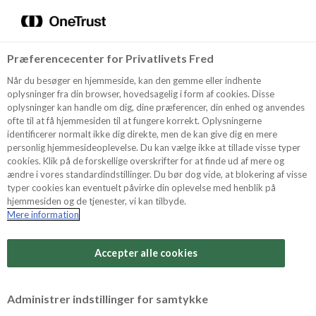
Menu
Vælg sprog
Kurv
Søg
Præferencecenter for Privatlivets Fred
Shop
Når du besøger en hjemmeside, kan den gemme eller indhente
oplysninger fra din browser, hovedsagelig i form af cookies. Disse
oplysninger kan handle om dig, dine præferencer, din enhed og anvendes
ofte til at få hjemmesiden til at fungere korrekt. Oplysningerne
Opskrifter
identificerer normalt ikke dig direkte, men de kan give dig en mere
personlig hjemmesideoplevelse. Du kan vælge ikke at tillade visse typer
cookies. Klik på de forskellige overskrifter for at finde ud af mere og
ændre i vores standardindstillinger. Du bør dog vide, at blokering af visse
Guides
typer cookies kan eventuelt påvirke din oplevelse med henblik på
hjemmesiden og de tjenester, vi kan tilbyde.
Mere information
Sværhedsgrad
Om Odense
Arbejdstid
Accepter alle cookies
15 minutter
For Professionelle
Vurder denne opskrift
Administrer indstillinger for samtykke
Samlet tid
(inkl. evt. køl, frost og