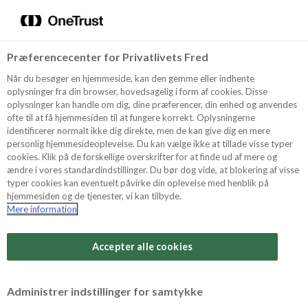
Menu
Vælg sprog
Kurv
Søg
Præferencecenter for Privatlivets Fred
Shop
Når du besøger en hjemmeside, kan den gemme eller indhente
oplysninger fra din browser, hovedsagelig i form af cookies. Disse
Dekorationer, glimmer støv
oplysninger kan handle om dig, dine præferencer, din enhed og anvendes
ofte til at få hjemmesiden til at fungere korrekt. Oplysningerne
og mandler
Opskrifter
identificerer normalt ikke dig direkte, men de kan give dig en mere
personlig hjemmesideoplevelse. Du kan vælge ikke at tillade visse typer
cookies. Klik på de forskellige overskrifter for at finde ud af mere og
Her på siden finder du alt, hvad du skal bruge for at
ændre i vores standardindstillinger. Du bør dog vide, at blokering af visse
Guides
pynte kager, desserter og konfekt, så de får et flot
typer cookies kan eventuelt påvirke din oplevelse med henblik på
finish. Med vores udvalg af dekorationer er det nemt
hjemmesiden og de tjenester, vi kan tilbyde.
at få et flot resultat, uanset om du bager til hverdag
Mere information
eller fest.
Om Odense
Accepter alle cookies
For Professionelle
ODENSE Guld Støv 5 g
ODENSE Rosa St
Administrer indstillinger for samtykke