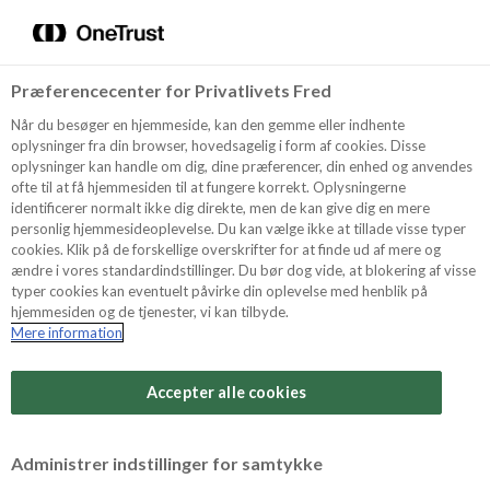
Menu
Vælg sprog
Kurv
Søg
Præferencecenter for Privatlivets Fred
Shop
Når du besøger en hjemmeside, kan den gemme eller indhente
oplysninger fra din browser, hovedsagelig i form af cookies. Disse
oplysninger kan handle om dig, dine præferencer, din enhed og anvendes
ofte til at få hjemmesiden til at fungere korrekt. Oplysningerne
Opskrifter
identificerer normalt ikke dig direkte, men de kan give dig en mere
personlig hjemmesideoplevelse. Du kan vælge ikke at tillade visse typer
cookies. Klik på de forskellige overskrifter for at finde ud af mere og
ændre i vores standardindstillinger. Du bør dog vide, at blokering af visse
Guides
typer cookies kan eventuelt påvirke din oplevelse med henblik på
hjemmesiden og de tjenester, vi kan tilbyde.
Mere information
Om Odense
Accepter alle cookies
For Professionelle
Administrer indstillinger for samtykke