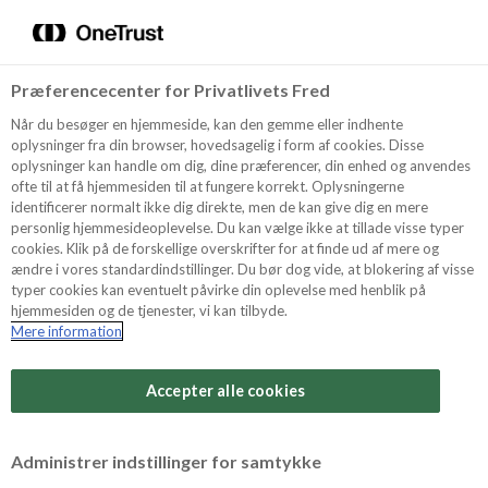
Menu
Vælg sprog
Kurv
Søg
Præferencecenter for Privatlivets Fred
Shop
Når du besøger en hjemmeside, kan den gemme eller indhente
oplysninger fra din browser, hovedsagelig i form af cookies. Disse
oplysninger kan handle om dig, dine præferencer, din enhed og anvendes
ofte til at få hjemmesiden til at fungere korrekt. Oplysningerne
Opskrifter
identificerer normalt ikke dig direkte, men de kan give dig en mere
personlig hjemmesideoplevelse. Du kan vælge ikke at tillade visse typer
cookies. Klik på de forskellige overskrifter for at finde ud af mere og
ændre i vores standardindstillinger. Du bør dog vide, at blokering af visse
Guides
typer cookies kan eventuelt påvirke din oplevelse med henblik på
hjemmesiden og de tjenester, vi kan tilbyde.
Mere information
Sværhedsgrad
Om Odense
Arbejdstid
Accepter alle cookies
10 minutter
For Professionelle
Vurder denne opskrift
Administrer indstillinger for samtykke
Samlet tid
(inkl. evt. køl, frost og