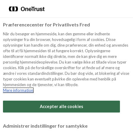
Menu
Vælg sprog
Kurv
Søg
Præferencecenter for Privatlivets Fred
Shop
Når du besøger en hjemmeside, kan den gemme eller indhente
oplysninger fra din browser, hovedsagelig i form af cookies. Disse
oplysninger kan handle om dig, dine præferencer, din enhed og anvendes
ofte til at få hjemmesiden til at fungere korrekt. Oplysningerne
Opskrifter
identificerer normalt ikke dig direkte, men de kan give dig en mere
personlig hjemmesideoplevelse. Du kan vælge ikke at tillade visse typer
cookies. Klik på de forskellige overskrifter for at finde ud af mere og
ændre i vores standardindstillinger. Du bør dog vide, at blokering af visse
Guides
typer cookies kan eventuelt påvirke din oplevelse med henblik på
hjemmesiden og de tjenester, vi kan tilbyde.
Mere information
Sværhedsgrad
Om Odense
Arbejdstid
Accepter alle cookies
20 minutter
For Professionelle
Vurder denne opskrift
Administrer indstillinger for samtykke
Samlet tid
(inkl. evt. køl, frost og