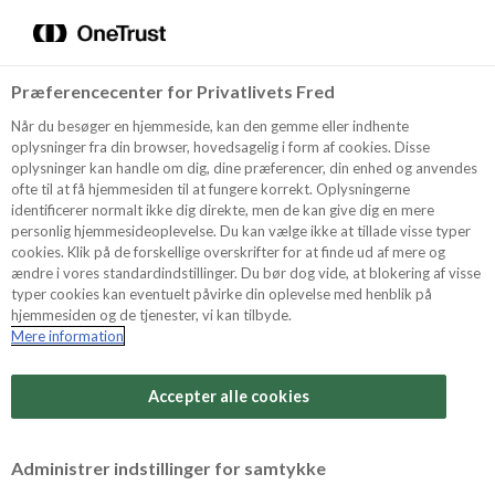
Menu
Vælg sprog
Kurv
Søg
Præferencecenter for Privatlivets Fred
Shop
Når du besøger en hjemmeside, kan den gemme eller indhente
oplysninger fra din browser, hovedsagelig i form af cookies. Disse
oplysninger kan handle om dig, dine præferencer, din enhed og anvendes
ofte til at få hjemmesiden til at fungere korrekt. Oplysningerne
Opskrifter
identificerer normalt ikke dig direkte, men de kan give dig en mere
personlig hjemmesideoplevelse. Du kan vælge ikke at tillade visse typer
cookies. Klik på de forskellige overskrifter for at finde ud af mere og
ændre i vores standardindstillinger. Du bør dog vide, at blokering af visse
Guides
typer cookies kan eventuelt påvirke din oplevelse med henblik på
hjemmesiden og de tjenester, vi kan tilbyde.
Mere information
Sværhedsgrad
Om Odense
Arbejdstid
Accepter alle cookies
10 minutter
For Professionelle
Vurder denne opskrift
Administrer indstillinger for samtykke
Samlet tid
(inkl. evt. køl, frost og