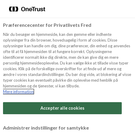
Menu
Vælg sprog
Kurv
Søg
Præferencecenter for Privatlivets Fred
Shop
Når du besøger en hjemmeside, kan den gemme eller indhente
oplysninger fra din browser, hovedsagelig i form af cookies. Disse
oplysninger kan handle om dig, dine præferencer, din enhed og anvendes
ofte til at få hjemmesiden til at fungere korrekt. Oplysningerne
Opskrifter
identificerer normalt ikke dig direkte, men de kan give dig en mere
personlig hjemmesideoplevelse. Du kan vælge ikke at tillade visse typer
cookies. Klik på de forskellige overskrifter for at finde ud af mere og
ændre i vores standardindstillinger. Du bør dog vide, at blokering af visse
Guides
typer cookies kan eventuelt påvirke din oplevelse med henblik på
hjemmesiden og de tjenester, vi kan tilbyde.
Mere information
Sværhedsgrad
Om Odense
Arbejdstid
Accepter alle cookies
30 minutter
For Professionelle
Vurder denne opskrift
Administrer indstillinger for samtykke
Samlet tid
(inkl. evt. køl, frost og