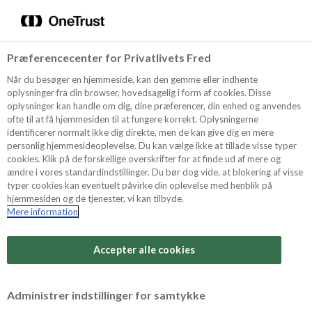
Menu
Vælg sprog
Kurv
Søg
Præferencecenter for Privatlivets Fred
Shop
Når du besøger en hjemmeside, kan den gemme eller indhente
oplysninger fra din browser, hovedsagelig i form af cookies. Disse
oplysninger kan handle om dig, dine præferencer, din enhed og anvendes
ofte til at få hjemmesiden til at fungere korrekt. Oplysningerne
Opskrifter
identificerer normalt ikke dig direkte, men de kan give dig en mere
personlig hjemmesideoplevelse. Du kan vælge ikke at tillade visse typer
cookies. Klik på de forskellige overskrifter for at finde ud af mere og
ændre i vores standardindstillinger. Du bør dog vide, at blokering af visse
Guides
typer cookies kan eventuelt påvirke din oplevelse med henblik på
hjemmesiden og de tjenester, vi kan tilbyde.
Mere information
Sværhedsgrad
Om Odense
Arbejdstid
Accepter alle cookies
30 minutter
For Professionelle
Vurder denne opskrift
Administrer indstillinger for samtykke
Samlet tid
(inkl. evt. køl, frost og