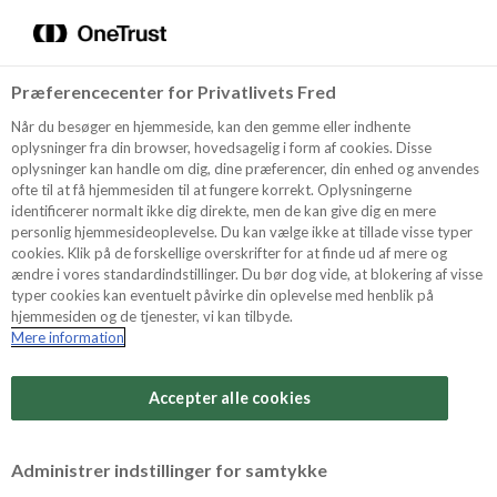
Menu
Vælg sprog
Kurv
Søg
Præferencecenter for Privatlivets Fred
Shop
Når du besøger en hjemmeside, kan den gemme eller indhente
oplysninger fra din browser, hovedsagelig i form af cookies. Disse
oplysninger kan handle om dig, dine præferencer, din enhed og anvendes
ofte til at få hjemmesiden til at fungere korrekt. Oplysningerne
Opskrifter
identificerer normalt ikke dig direkte, men de kan give dig en mere
personlig hjemmesideoplevelse. Du kan vælge ikke at tillade visse typer
cookies. Klik på de forskellige overskrifter for at finde ud af mere og
ændre i vores standardindstillinger. Du bør dog vide, at blokering af visse
Guides
typer cookies kan eventuelt påvirke din oplevelse med henblik på
hjemmesiden og de tjenester, vi kan tilbyde.
Mere information
Sværhedsgrad
Om Odense
Arbejdstid
Accepter alle cookies
15 minutter
For Professionelle
Vurder denne opskrift
Administrer indstillinger for samtykke
Samlet tid
(inkl. evt. køl, frost og