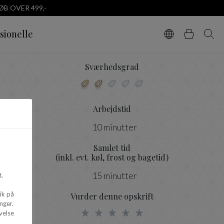
B OVER 499,-
sionelle
Vælg sprog
Kurv
Søg
Sværhedsgrad
Arbejdstid
10 minutter
Samlet tid
(inkl. evt. køl, frost og bagetid)
15 minutter
.
ik på
Vurder denne opskrift
nger.
velse