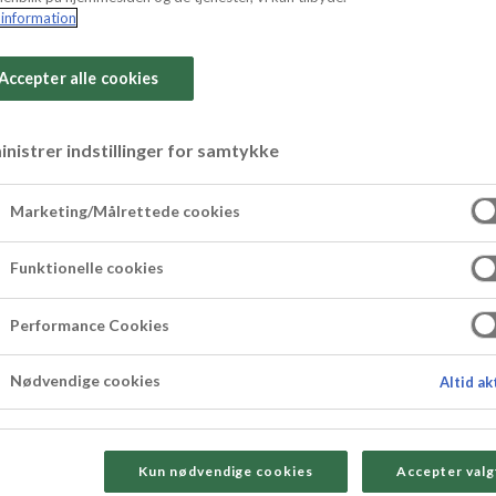
information
Accepter alle cookies
nistrer indstillinger for samtykke
anroulade
Marketing/Målrettede cookies
Funktionelle cookies
istende marcipanroulade - perfekt til den søde ju
Performance Cookies
Nødvendige cookies
Altid ak
Kun nødvendige cookies
Accepter valg