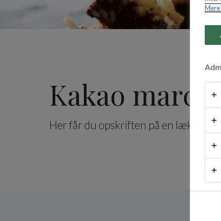
Mere 
Admi
Kakao marcip
Her får du opskriften på en lækker fr