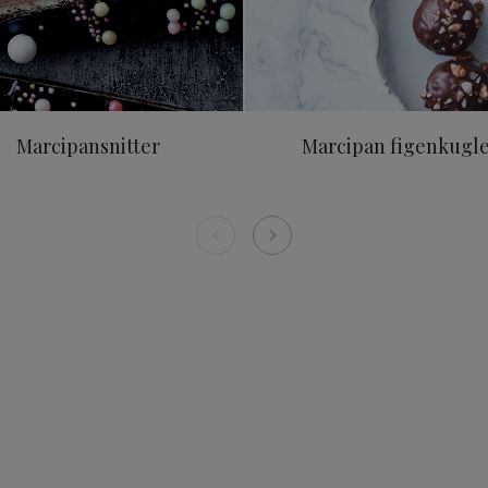
Marcipansnitter
Marcipan figenkugl
n 375 g