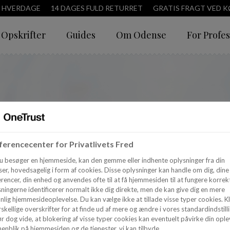
3 HVERDAGE
14 DAGES FULD RETURRET
GRATIS FRAGT VED KØ
Opskrifter
Guides
Om Odense
For Profes
erencecenter for Privatlivets Fred
u besøger en hjemmeside, kan den gemme eller indhente oplysninger fra din
er, hovedsagelig i form af cookies. Disse oplysninger kan handle om dig, dine
rencer, din enhed og anvendes ofte til at få hjemmesiden til at fungere korrekt
ningerne identificerer normalt ikke dig direkte, men de kan give dig en mere
nlig hjemmesideoplevelse. Du kan vælge ikke at tillade visse typer cookies. Kl
skellige overskrifter for at finde ud af mere og ændre i vores standardindstilli
r dog vide, at blokering af visse typer cookies kan eventuelt påvirke din ople
enblik på hjemmesiden og de tjenester, vi kan tilbyde.