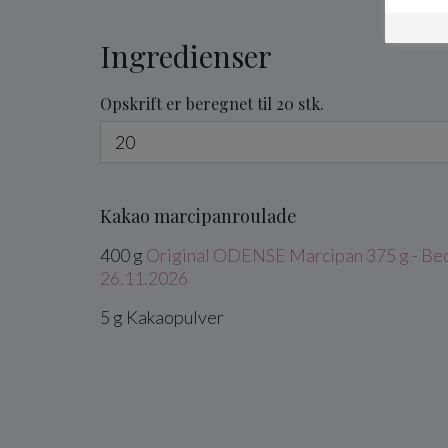
Ingredienser
Opskrift er beregnet til 20 stk.
Kakao marcipanroulade
400
g
Original ODENSE Marcipan 375 g - Bed
26.11.2026
5
g
Kakaopulver