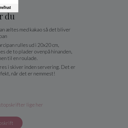
r du
an æltes med kakao så det bliver
ipan
rcipan rulles ud i 20x20 cm,
es de to plader ovenpå hinanden,
en til en roulade.
s i skiver inden servering. Det er
fekt, når det er nemmest!
topskrifter lige her
pskrift