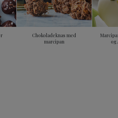
er
Chokoladeknas med
Marcipa
marcipan
og 