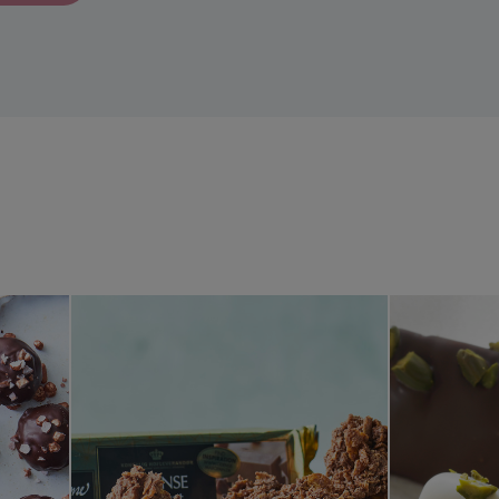
figenkugler
Chokoladeknas med marcipan