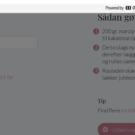
Sådan gø
200 gr. marcip
til kakaomarc
De to slags ma
derefter lægg
og rulles samm
Rouladen skære
st før
lækker julekon
Tip
Find flere
konfek
Udskriv o