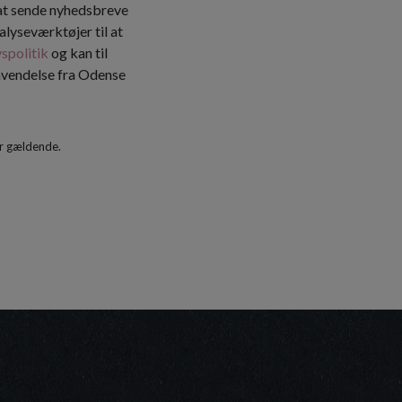
 at sende nyhedsbreve
alyseværktøjer til at
vspolitik
og kan til
envendelse fra Odense
r gældende.