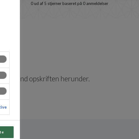
0
ud af 5 stjerner baseret på
0
anmeldelser
letid! Find opskriften herunder.
tive
te