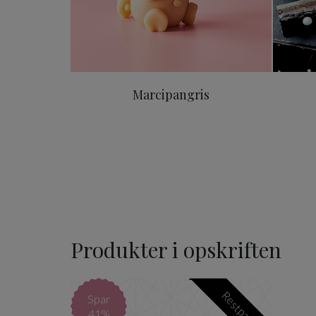
Marcipangris
Produkter i opskriften
Original ODENSE Marcipa
Restparti
Spar
41%