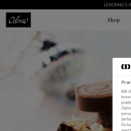
LEVERING 1-
Shop
Præf
Når d
brows
præfe
Oplys
perso
de for
Du bø
med h