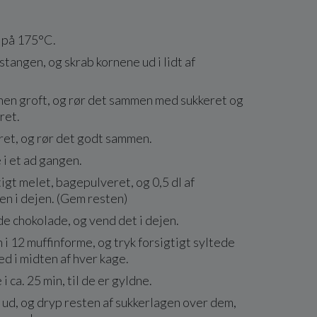
 på 175°C.
stangen, og skrab kornene ud i lidt af
nen groft, og rør det sammen med sukkeret og
ret.
ret, og rør det godt sammen.
i et ad gangen.
igt melet, bagepulveret, og 0,5 dl af
n i dejen. (Gem resten)
e chokolade, og vend det i dejen.
 i 12 muffinforme, og tryk forsigtigt syltede
d i midten af hver kage.
i ca. 25 min, til de er gyldne.
ud, og dryp resten af sukkerlagen over dem,