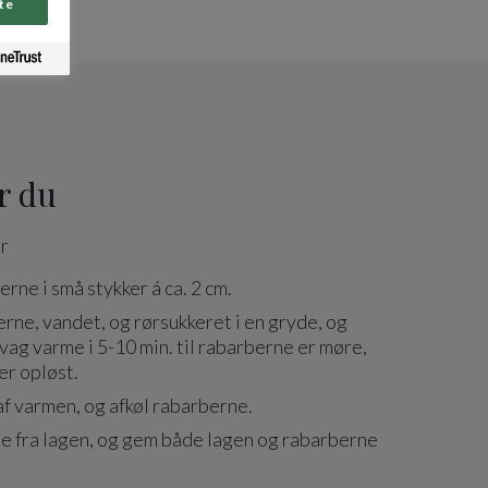
te
r du
r
rne i små stykker á ca. 2 cm.
ne, vandet, og rørsukkeret i en gryde, og
vag varme i 5-10 min. til rabarberne er møre,
er opløst.
f varmen, og afkøl rabarberne.
ne fra lagen, og gem både lagen og rabarberne