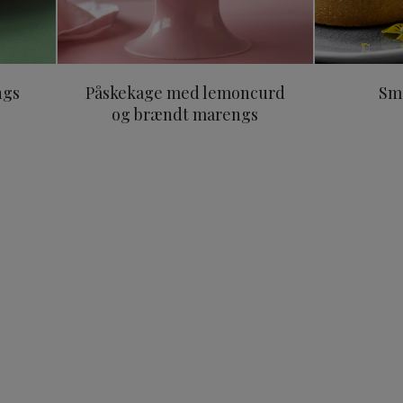
ngs
Påskekage med lemoncurd
Små
og brændt marengs