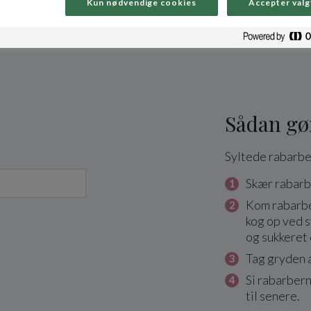
Kun nødvendige cookies
Accepter valg
Sådan gø
Syltede rabarbe
Skær rabarbe
Kom rabarber
kog op ved s
og sukkeret 
Tag gryden a
Si rabarber
til senere.