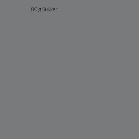
80
g
Sukker