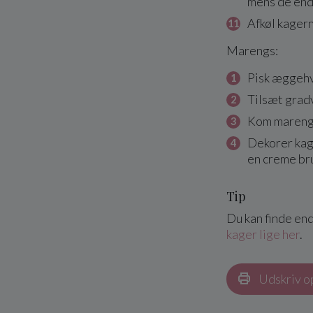
mens de end
Afkøl kager
Marengs:
Pisk æggehv
Tilsæt gradv
Kom marengs
Dekorer kag
en creme br
Tip
Du kan finde end
kager lige her
.
Udskriv o