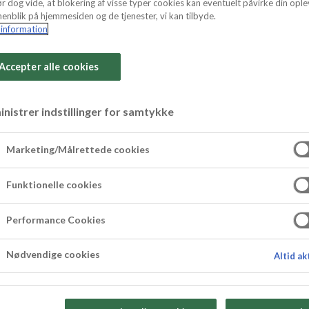
r dog vide, at blokering af visse typer cookies kan eventuelt påvirke din ople
enblik på hjemmesiden og de tjenester, vi kan tilbyde.
information
Accepter alle cookies
nistrer indstillinger for samtykke
mazarinkager me
Marketing/Målrettede cookies
 brændt marengs
Funktionelle cookies
er af, med vores små rabarbermazarinkager. Den
Performance Cookies
g. Og så er den ovenikøbet toppet med brændt m
Nødvendige cookies
Altid ak