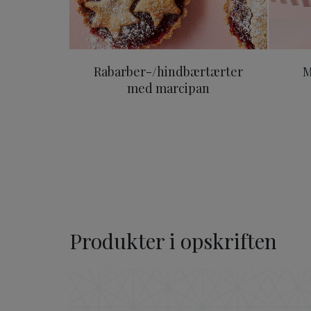
Rabarber-/hindbærtærter
M
med marcipan
Produkter i opskriften
Original ODENSE Marcipa