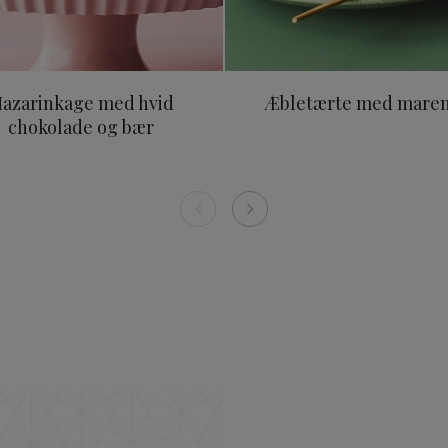
azarinkage med hvid
Æbletærte med mare
chokolade og bær
n 200g
ODENSE Hvid Chokolade 150 g