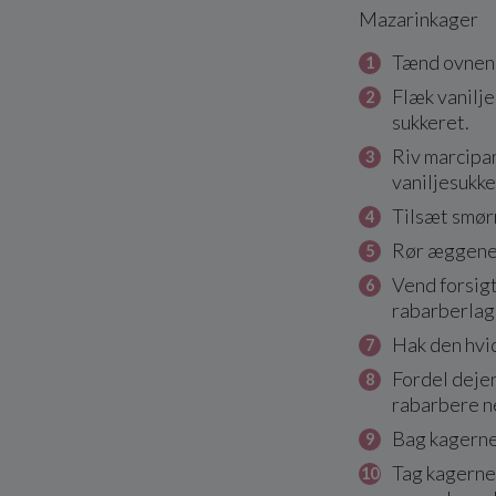
Mazarinkager
Tænd ovnen
Flæk vanilje
sukkeret.
Riv marcipa
vaniljesukke
Tilsæt smør
Rør æggene 
Vend forsigt
rabarberlage
Hak den hvid
Fordel dejen
rabarbere ne
Bag kagerne 
Tag kagerne 