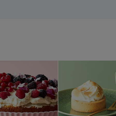
 med marcipan
Mazarinkage med hvid chokolade og bær
Æbletært