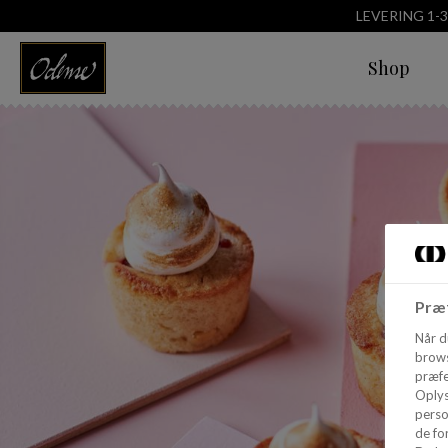
LEVERING 1-
Shop
Præf
Når d
brows
præfe
Oplys
perso
de for