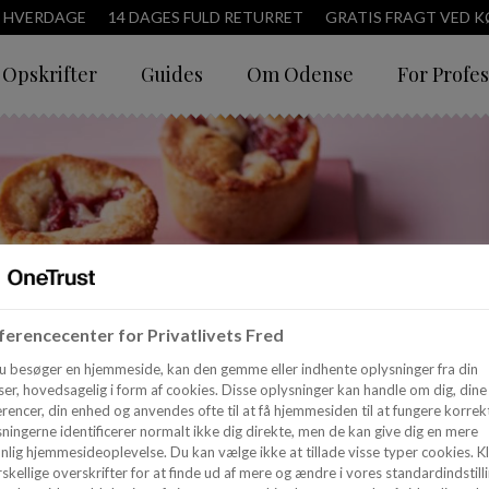
3 HVERDAGE
14 DAGES FULD RETURRET
GRATIS FRAGT VED KØ
Opskrifter
Guides
Om Odense
For Profes
erencecenter for Privatlivets Fred
u besøger en hjemmeside, kan den gemme eller indhente oplysninger fra din
er, hovedsagelig i form af cookies. Disse oplysninger kan handle om dig, dine
rencer, din enhed og anvendes ofte til at få hjemmesiden til at fungere korrekt
ningerne identificerer normalt ikke dig direkte, men de kan give dig en mere
nlig hjemmesideoplevelse. Du kan vælge ikke at tillade visse typer cookies. Kl
skellige overskrifter for at finde ud af mere og ændre i vores standardindstilli