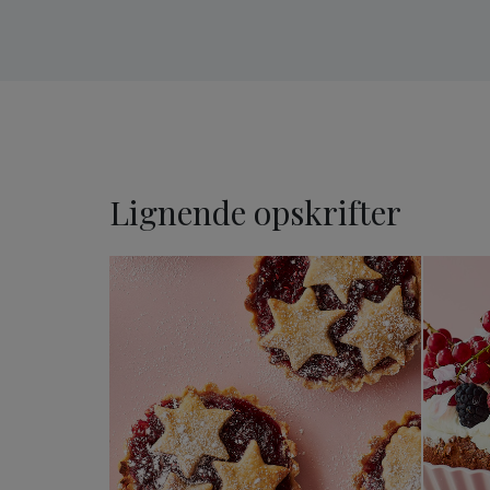
Lignende opskrifter
Rabarber-/hindbærtærter