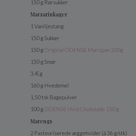
150
g
Rørsukker
Marzarinkager
1
Vaniljestang
150
g
Sukker
150
g
Original ODENSE Marcipan 200g
150
g
Smør
3
Æg
160
g
Hvedemel
1,50
tsk
Bagepulver
100
g
ODENSE Hvid Chokolade 150 g
Marengs
2
Pasteuriserede æggehvider (á 36 g/stk)