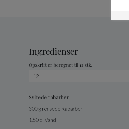
Ingredienser
Opskrift er beregnet til 12 stk.
Syltede rabarber
300
g
rensede
Rabarber
1,50
dl
Vand