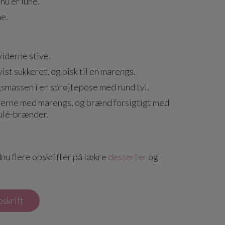
nu er lune.
ne.
iderne stive.
ist sukkeret, og pisk til en marengs.
massen i en sprøjtepose med rund tyl.
erne med marengs, og brænd forsigtigt med
ulé-brænder.
nu flere opskrifter på lækre
desserter
og
pskrift