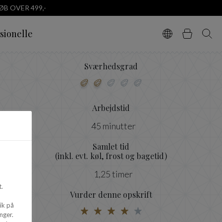
B OVER 499,-
sionelle
Vælg sprog
Kurv
Søg
Sværhedsgrad
Arbejdstid
45 minutter
Samlet tid
(inkl. evt. køl, frost og bagetid)
1,25 timer
.
Vurder denne opskrift
ik på
nger.