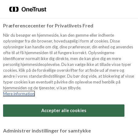
Menu
Vælg sprog
Kurv
Søg
Præferencecenter for Privatlivets Fred
Shop
Når du besøger en hjemmeside, kan den gemme eller indhente
oplysninger fra din browser, hovedsagelig i form af cookies. Disse
oplysninger kan handle om dig, dine præferencer, din enhed og anvendes
ofte til at få hjemmesiden til at fungere korrekt. Oplysningerne
Opskrifter
identificerer normalt ikke dig direkte, men de kan give dig en mere
personlig hjemmesideoplevelse. Du kan vælge ikke at tillade visse typer
cookies. Klik på de forskellige overskrifter for at finde ud af mere og
ændre i vores standardindstillinger. Du bør dog vide, at blokering af visse
Guides
typer cookies kan eventuelt påvirke din oplevelse med henblik på
hjemmesiden og de tjenester, vi kan tilbyde.
Mere information
Sværhedsgrad
Om Odense
Arbejdstid
Accepter alle cookies
45 minutter
For Professionelle
Vurder denne opskrift
Administrer indstillinger for samtykke
Samlet tid
(inkl. evt. køl, frost og