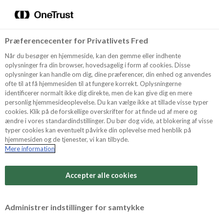
Menu
Vælg sprog
Kurv
Søg
Præferencecenter for Privatlivets Fred
Shop
Når du besøger en hjemmeside, kan den gemme eller indhente
oplysninger fra din browser, hovedsagelig i form af cookies. Disse
oplysninger kan handle om dig, dine præferencer, din enhed og anvendes
ofte til at få hjemmesiden til at fungere korrekt. Oplysningerne
Opskrifter
identificerer normalt ikke dig direkte, men de kan give dig en mere
personlig hjemmesideoplevelse. Du kan vælge ikke at tillade visse typer
cookies. Klik på de forskellige overskrifter for at finde ud af mere og
ændre i vores standardindstillinger. Du bør dog vide, at blokering af visse
Guides
typer cookies kan eventuelt påvirke din oplevelse med henblik på
hjemmesiden og de tjenester, vi kan tilbyde.
Mere information
Sværhedsgrad
Om Odense
Arbejdstid
Accepter alle cookies
3 timer
For Professionelle
Vurder denne opskrift
Administrer indstillinger for samtykke
Samlet tid
(inkl. evt. køl, frost og