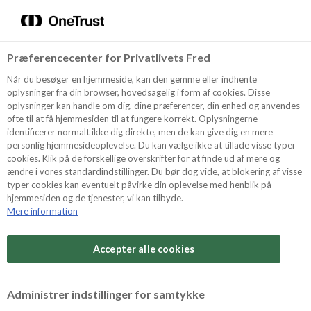
Menu
Vælg sprog
Kurv
Søg
Præferencecenter for Privatlivets Fred
Shop
NYHED
Når du besøger en hjemmeside, kan den gemme eller indhente
oplysninger fra din browser, hovedsagelig i form af cookies. Disse
oplysninger kan handle om dig, dine præferencer, din enhed og anvendes
ofte til at få hjemmesiden til at fungere korrekt. Oplysningerne
Opskrifter
identificerer normalt ikke dig direkte, men de kan give dig en mere
personlig hjemmesideoplevelse. Du kan vælge ikke at tillade visse typer
cookies. Klik på de forskellige overskrifter for at finde ud af mere og
ændre i vores standardindstillinger. Du bør dog vide, at blokering af visse
Guides
typer cookies kan eventuelt påvirke din oplevelse med henblik på
hjemmesiden og de tjenester, vi kan tilbyde.
Mere information
Sværhedsgrad
Om Odense
Arbejdstid
Accepter alle cookies
30 minutter
For Professionelle
Vurder denne opskrift
Administrer indstillinger for samtykke
Samlet tid
(inkl. evt. køl, frost og