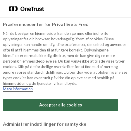
Menu
Vælg sprog
Kurv
Søg
Præferencecenter for Privatlivets Fred
Shop
Når du besøger en hjemmeside, kan den gemme eller indhente
oplysninger fra din browser, hovedsagelig i form af cookies. Disse
oplysninger kan handle om dig, dine præferencer, din enhed og anvendes
ofte til at få hjemmesiden til at fungere korrekt. Oplysningerne
Opskrifter
identificerer normalt ikke dig direkte, men de kan give dig en mere
personlig hjemmesideoplevelse. Du kan vælge ikke at tillade visse typer
cookies. Klik på de forskellige overskrifter for at finde ud af mere og
ændre i vores standardindstillinger. Du bør dog vide, at blokering af visse
Guides
typer cookies kan eventuelt påvirke din oplevelse med henblik på
hjemmesiden og de tjenester, vi kan tilbyde.
Mere information
Sværhedsgrad
Om Odense
Arbejdstid
Accepter alle cookies
10 minutter
For Professionelle
Vurder denne opskrift
Administrer indstillinger for samtykke
Samlet tid
(inkl. evt. køl, frost og