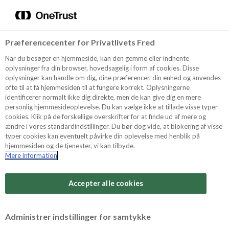
Menu
Vælg sprog
Kurv
Søg
Præferencecenter for Privatlivets Fred
Shop
Når du besøger en hjemmeside, kan den gemme eller indhente
oplysninger fra din browser, hovedsagelig i form af cookies. Disse
oplysninger kan handle om dig, dine præferencer, din enhed og anvendes
ofte til at få hjemmesiden til at fungere korrekt. Oplysningerne
Opskrifter
identificerer normalt ikke dig direkte, men de kan give dig en mere
personlig hjemmesideoplevelse. Du kan vælge ikke at tillade visse typer
cookies. Klik på de forskellige overskrifter for at finde ud af mere og
ændre i vores standardindstillinger. Du bør dog vide, at blokering af visse
Guides
typer cookies kan eventuelt påvirke din oplevelse med henblik på
hjemmesiden og de tjenester, vi kan tilbyde.
Mere information
Sværhedsgrad
Om Odense
Arbejdstid
Accepter alle cookies
45 minutter
For Professionelle
Vurder denne opskrift
Administrer indstillinger for samtykke
Samlet tid
(inkl. evt. køl, frost og