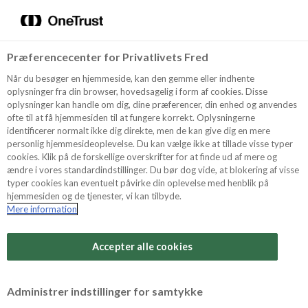
Menu
Vælg sprog
Kurv
Søg
Præferencecenter for Privatlivets Fred
Shop
Når du besøger en hjemmeside, kan den gemme eller indhente
oplysninger fra din browser, hovedsagelig i form af cookies. Disse
oplysninger kan handle om dig, dine præferencer, din enhed og anvendes
ofte til at få hjemmesiden til at fungere korrekt. Oplysningerne
Opskrifter
identificerer normalt ikke dig direkte, men de kan give dig en mere
personlig hjemmesideoplevelse. Du kan vælge ikke at tillade visse typer
cookies. Klik på de forskellige overskrifter for at finde ud af mere og
ændre i vores standardindstillinger. Du bør dog vide, at blokering af visse
Guides
typer cookies kan eventuelt påvirke din oplevelse med henblik på
hjemmesiden og de tjenester, vi kan tilbyde.
Mere information
Sværhedsgrad
Om Odense
Arbejdstid
Accepter alle cookies
20 minutter
For Professionelle
Vurder denne opskrift
Administrer indstillinger for samtykke
Samlet tid
(inkl. evt. køl, frost og