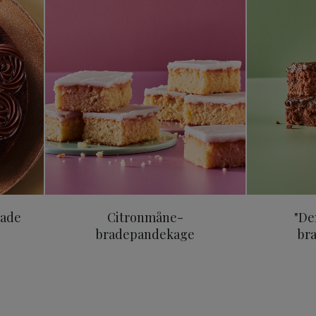
 med chokolade
Citronmåne-bradepandekage
lade
Citronmåne-
"De
bradepandekage
br