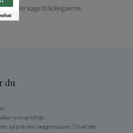
te
fest eller kage til kollegaerne.
r du
et.
ukker lyst og luftigt.
nen, og pisk den i æggesnapsen. Tilsæt det