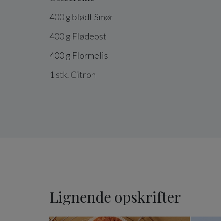
400
g
blødt
Smør
400
g
Flødeost
400
g
Flormelis
1
stk.
Citron
Lignende opskrifter