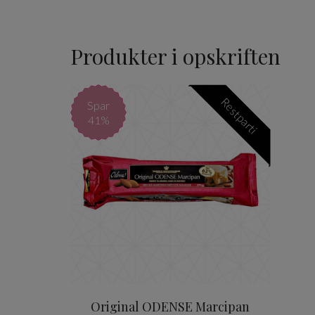
Produkter i opskriften
Original ODENSE Marcipa
Restparti
Spar
41%
Original ODENSE Marcipan