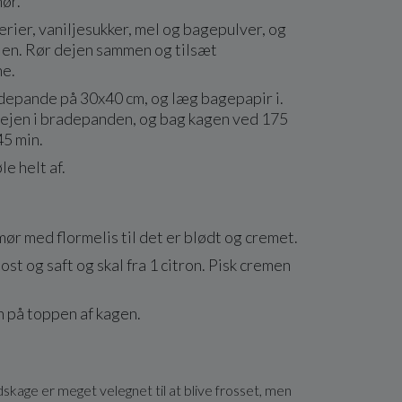
ør.
rier, vaniljesukker, mel og bagepulver, og
ejen. Rør dejen sammen og tilsæt
e.
depande på 30x40 cm, og læg bagepapir i.
jen i bradepanden, og bag kagen ved 175
45 min.
le helt af.
mør med flormelis til det er blødt og cremet.
ost og saft og skal fra 1 citron. Pisk cremen
 på toppen af kagen.
skage er meget velegnet til at blive frosset, men