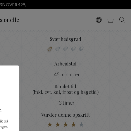
B OVER 499,-
sionelle
Vælg sprog
Kurv
Søg
Sværhedsgrad
Arbejdstid
45 minutter
Samlet tid
(inkl. evt. køl, frost og bagetid)
3 timer
.
Vurder denne opskrift
ik på
nger.