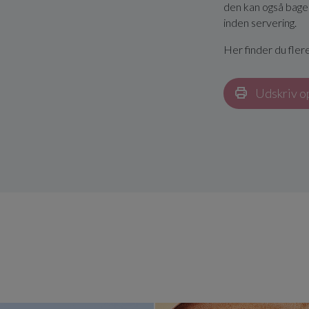
den kan også bages
inden servering.
Her finder du fler
Udskriv o