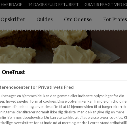
3 HVERDAGE
14 DAGES FULD RETURRET
GRATIS FRAGT VED KØ
Opskrifter
Guides
Om Odense
For Profes
erencecenter for Privatlivets Fred
u besøger en hjemmeside, kan den gemme eller indhente oplysninger fra din
er, hovedsagelig i form af cookies. Disse oplysninger kan handle om dig, dine
rencer, din enhed og anvendes ofte til at få hjemmesiden til at fungere korrekt
ningerne identificerer normalt ikke dig direkte, men de kan give dig en mere
nlig hjemmesideoplevelse. Du kan vælge ikke at tillade visse typer cookies. Kl
skellige overskrifter for at finde ud af mere og ændre i vores standardindstilli