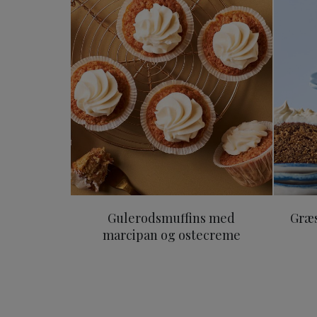
Gulerodsmuffins med marc
Gulerodsmuffins med
Græs
marcipan og ostecreme