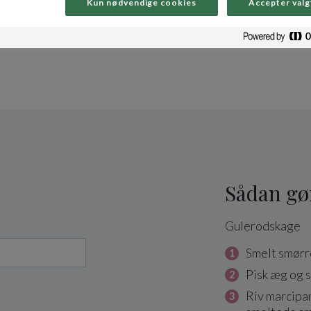
Kun nødvendige cookies
Accepter valg
 personer. Perfekt til et større arrangement, klasse
Sådan gø
Gulerodskage
Smelt smørr
Pisk æg og s
Riv marcipa