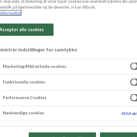
r dog vide, at blokering af visse typer cookies kan eventuelt påvirke din ople
enblik på hjemmesiden og de tjenester, vi kan tilbyde.
information
Accepter alle cookies
nistrer indstillinger for samtykke
e med marcipan
Marketing/Målrettede cookies
astisk gulerodskage – faktisk synes vi, det er ve
Funktionelle cookies
der, som gør den saftig i hver eneste bid.
Performance Cookies
ekstra saftighed har vi tilsat marcipan, som de
anel tilfører en dejlig, aromatisk sødme, og gø
Nødvendige cookies
Altid ak
blød ostecreme med et tvist af citron, der skabe
n tidløs klassiker, som vækker begejstring hos båd