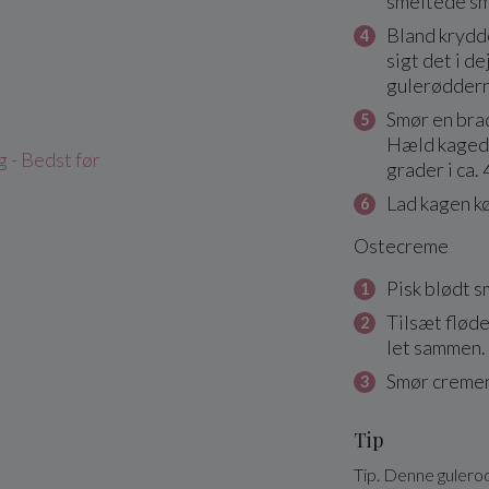
smeltede sm
Bland krydde
sigt det i d
gulerøddern
Smør en bra
Hæld kagede
 - Bedst før
grader i ca. 
Lad kagen kø
Ostecreme
Pisk blødt s
Tilsæt fløde
let sammen.
Smør cremen
Tip
Tip. Denne gulerod