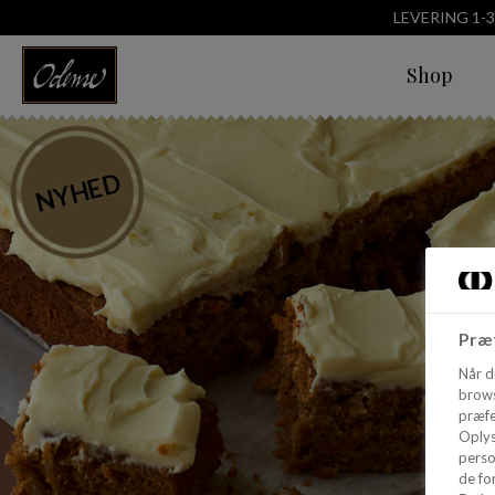
LEVERING 1-
Shop
NYHED
Præf
Når d
brows
præfe
Oplys
perso
de for