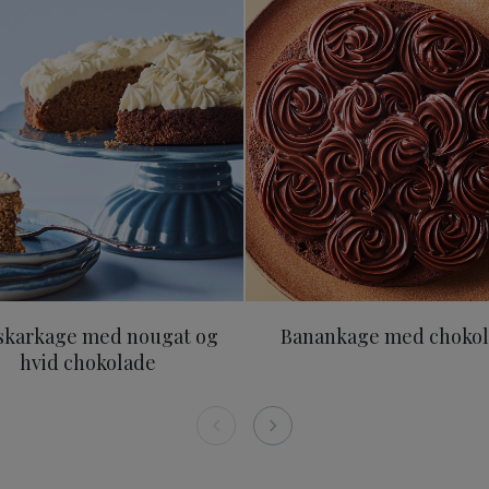
ipan og ostecreme
Græskarkage med nougat og hvid chokolade
Banankage
karkage med nougat og
Banankage med choko
hvid chokolade