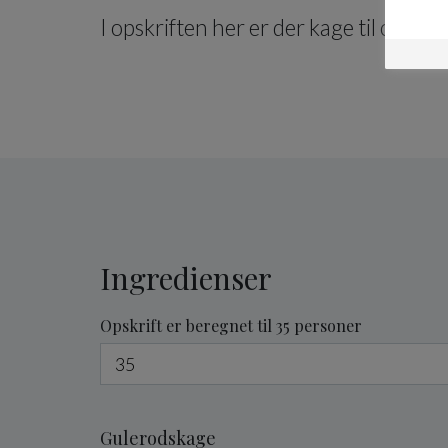
I opskriften her er der kage til ca. 35
Ingredienser
Opskrift er beregnet til 35 personer
Gulerodskage