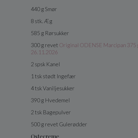
440
g
Smør
8
stk.
Æg
585
g
Rørsukker
300
g
revet
Original ODENSE Marcipan 375 g
26.11.2026
2
spsk
Kanel
1
tsk
stødt
Ingefær
4
tsk
Vaniljesukker
390
g
Hvedemel
2
tsk
Bagepulver
500
g
revet
Gulerødder
Ostecreme