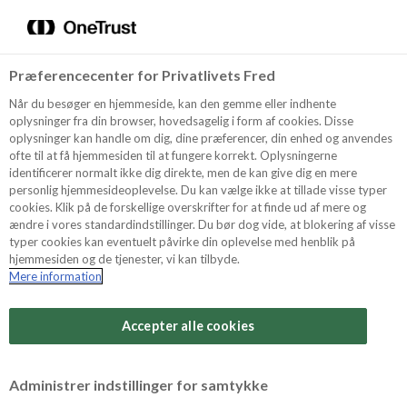
Menu
Vælg sprog
Kurv
Søg
Præferencecenter for Privatlivets Fred
Shop
Når du besøger en hjemmeside, kan den gemme eller indhente
oplysninger fra din browser, hovedsagelig i form af cookies. Disse
oplysninger kan handle om dig, dine præferencer, din enhed og anvendes
ofte til at få hjemmesiden til at fungere korrekt. Oplysningerne
Opskrifter
identificerer normalt ikke dig direkte, men de kan give dig en mere
personlig hjemmesideoplevelse. Du kan vælge ikke at tillade visse typer
cookies. Klik på de forskellige overskrifter for at finde ud af mere og
ændre i vores standardindstillinger. Du bør dog vide, at blokering af visse
Guides
typer cookies kan eventuelt påvirke din oplevelse med henblik på
hjemmesiden og de tjenester, vi kan tilbyde.
Mere information
Sværhedsgrad
Om Odense
Arbejdstid
Accepter alle cookies
15 minutter
For Professionelle
Vurder denne opskrift
Administrer indstillinger for samtykke
Samlet tid
(inkl. evt. køl, frost og